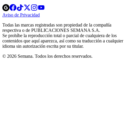
Opens
Opens
Opens
Opens
Opens
in
in
in
in
in
Aviso de Privacidad
Opens
new
new
new
new
new
in
window
window
window
window
window
Todas las marcas registradas son propiedad de la compañía
new
respectiva o de PUBLICACIONES SEMANA S.A.
window
Se prohíbe la reproducción total o parcial de cualquiera de los
contenidos que aquí aparezca, así como su traducción a cualquier
idioma sin autorización escrita por su titular.
© 2026 Semana. Todos los derechos reservados.