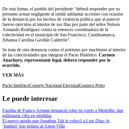
De esta forma, el partido del presidente “deberá responder por su
presunto actuar negligente al omitir adelantar acciones con ocasión
de la denuncia por los hechos de violencia política que al parecer
fueron ejercidos al interior de sus filas por parte del señor Nelson
Armando Rodríguez contra la entonces coordinadora de la
colectividad en el municipio de San Francisco, Cundinamarca,
Johanna Carolina Gavilán Calderón”.
Se trata de otra denuncia contra el petrismo por machismo al interior
de las colectividades que integran el Pacto Histórico.
Carmen
Anachury, representante legal, deberá responder por lo
ocurrido.
VER MÁS
Pacto histórico
Consejo Nacional Electoral
Gustavo Petro
Le puede interesar
Familia de Franco Armani denunció robo en vuelo a Medellín: dan
millonaria cifra en pérdidas
El nuevo apodo que Jonathan Tah le colocó a Luis Díaz: lo
‘bautizó’ tras golazo al Aston Villa