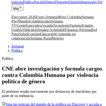
noticias
Política
Nación
Dinero
Deportes
Opinión
Impresa
Jet Set
Más
Elecciones 2026
Foros Semana
Mejor Colombia
Semana
Play
Mundo
Confidenciales
Semana
TV
Gente
Especiales
Arcadia
Tecnología
Turismo
Estados
Unidos
Vehículos
Semana Sostenible
Finanzas Personales
4
Patas
Salud
Loterías
Educación
Contenido en
colaboración
Semana Rural
Mujeres
Semana
|
Política
Política
CNE abre investigación y formula cargos
contra Colombia Humana por violencia
política de género
El petrismo resalta nuevamente por denuncias de machismo por
parte de su militancia.
Siga las noticias del mundo de la política en Discover y acceda a