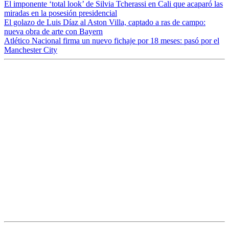
El imponente ‘total look’ de Silvia Tcherassi en Cali que acaparó las
miradas en la posesión presidencial
El golazo de Luis Díaz al Aston Villa, captado a ras de campo:
nueva obra de arte con Bayern
Atlético Nacional firma un nuevo fichaje por 18 meses: pasó por el
Manchester City