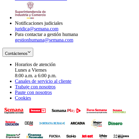
window
new
in
window
new
window
Notificaciones judiciales
juridica@semana.com
Para contactar a gestión humana
gestionhumana@semana.com
Contáctenos
Horarios de atención
Lunes a Viernes
8:00 a.m. a 6:00 p.m.
Canales de servicio al cliente
Trabaje con nosotros
Paute con nosotros
Cookies