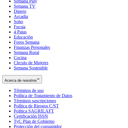
Semana Play
Semana TV
Dinero
Arcadia
Soho
Opens
Fucsia
in
Opens
4 Patas
new
in
Educación
window
new
Foros Semana
window
Finanzas Personales
Semana Rural
Cocina
Círculo de Mujeres
Semana Sostenible
Acerca de nosotros
Términos de uso
Opens
Política de Tratamiento de Datos
in
Opens
Términos suscripciones
new
Opens
in
Política de Riesgos C/ST
window
in
Opens
new
Política SAGRILAFT
Opens
new
in
window
Certificación ISSN
Opens
in
window
new
TyC Plan de Gobierno
in
new
Opens
window
Protección del consumidor
new
window
in
Opens