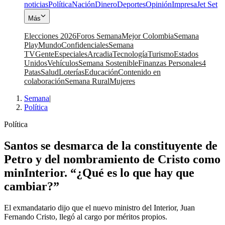
noticias
Política
Nación
Dinero
Deportes
Opinión
Impresa
Jet Set
Más
Elecciones 2026
Foros Semana
Mejor Colombia
Semana
Play
Mundo
Confidenciales
Semana
TV
Gente
Especiales
Arcadia
Tecnología
Turismo
Estados
Unidos
Vehículos
Semana Sostenible
Finanzas Personales
4
Patas
Salud
Loterías
Educación
Contenido en
colaboración
Semana Rural
Mujeres
Semana
|
Política
Política
Santos se desmarca de la constituyente de
Petro y del nombramiento de Cristo como
minInterior. “¿Qué es lo que hay que
cambiar?”
El exmandatario dijo que el nuevo ministro del Interior, Juan
Fernando Cristo, llegó al cargo por méritos propios.