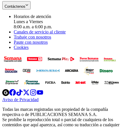
Contáctenos
Horarios de atención
Lunes a Viernes
8:00 a.m. a 6:00 p.m.
Canales de servicio al cliente
Trabaje con nosotros
Paute con nosotros
Cookies
Opens
Opens
Opens
Opens
Opens
in
in
in
in
in
Aviso de Privacidad
Opens
new
new
new
new
new
in
window
window
window
window
window
Todas las marcas registradas son propiedad de la compañía
new
respectiva o de PUBLICACIONES SEMANA S.A.
window
Se prohíbe la reproducción total o parcial de cualquiera de los
contenidos que aquí aparezca, así como su traducción a cualquier