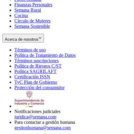
Finanzas Personales
Semana Rural
Cocina
Círculo de Mujeres
Semana Sostenible
Acerca de nosotros
Términos de uso
Opens
Política de Tratamiento de Datos
in
Opens
Términos suscripciones
new
Opens
in
Política de Riesgos C/ST
window
in
Opens
new
Política SAGRILAFT
Opens
new
in
window
Certificación ISSN
Opens
in
window
new
TyC Plan de Gobierno
in
new
Opens
window
Protección del consumidor
new
window
in
Opens
window
new
in
window
new
window
Notificaciones judiciales
juridica@semana.com
Para contactar a gestión humana
gestionhumana@semana.com