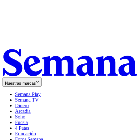
Nuestras marcas
Semana Play
Semana TV
Dinero
Arcadia
Soho
Opens
Fucsia
in
Opens
4 Patas
new
in
Educación
window
new
Foros Semana
window