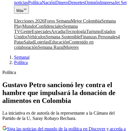
noticias
Política
Nación
Dinero
Deportes
Opinión
Impresa
Jet Set
Más
Elecciones 2026
Foros Semana
Mejor Colombia
Semana
Play
Mundo
Confidenciales
Semana
TV
Gente
Especiales
Arcadia
Tecnología
Turismo
Estados
Unidos
Vehículos
Semana Sostenible
Finanzas Personales
4
Patas
Salud
Loterías
Educación
Contenido en
colaboración
Semana Rural
Mujeres
Semana
|
Política
Política
Gustavo Petro sancionó ley contra el
hambre que impulsará la donación de
alimentos en Colombia
La iniciativa es de autoría de la representante a la Cámara del
Partido de la U, Saray Robayo Bechara.
Siga las noticias del mundo de la política en Discover y acceda a