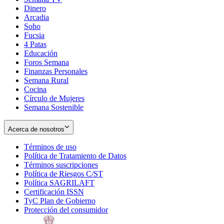
Dinero
Arcadia
Soho
Opens
Fucsia
in
Opens
4 Patas
new
in
Educación
window
new
Foros Semana
window
Finanzas Personales
Semana Rural
Cocina
Círculo de Mujeres
Semana Sostenible
Acerca de nosotros
Términos de uso
Opens
Política de Tratamiento de Datos
in
Opens
Términos suscripciones
new
Opens
in
Política de Riesgos C/ST
window
in
Opens
new
Política SAGRILAFT
Opens
new
in
window
Certificación ISSN
Opens
in
window
new
TyC Plan de Gobierno
in
new
Opens
window
Protección del consumidor
new
window
in
Opens
window
new
in