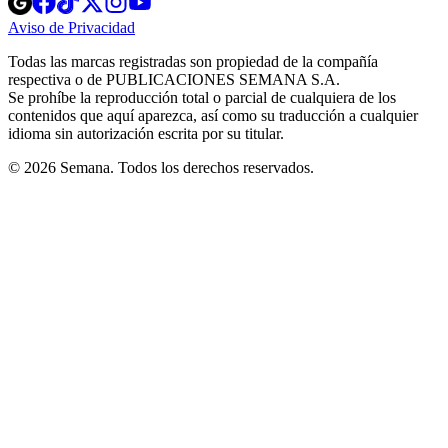
in
in
in
in
in
Aviso de Privacidad
Opens
new
new
new
new
new
in
window
window
window
window
window
Todas las marcas registradas son propiedad de la compañía
new
respectiva o de PUBLICACIONES SEMANA S.A.
window
Se prohíbe la reproducción total o parcial de cualquiera de los
contenidos que aquí aparezca, así como su traducción a cualquier
idioma sin autorización escrita por su titular.
© 2026 Semana. Todos los derechos reservados.