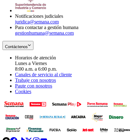
window
new
window
Notificaciones judiciales
juridica@semana.com
Para contactar a gestión humana
gestionhumana@semana.com
Contáctenos
Horarios de atención
Lunes a Viernes
8:00 a.m. a 6:00 p.m.
Canales de servicio al cliente
Trabaje con nosotros
Paute con nosotros
Cookies
Opens
Opens
Opens
Opens
Opens