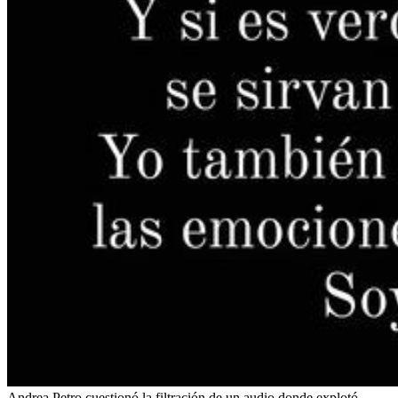
Andrea Petro cuestionó la filtración de un audio donde explotó