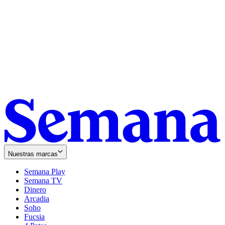
Nuestras marcas
Semana Play
Semana TV
Dinero
Arcadia
Soho
Opens
Fucsia
in
Opens