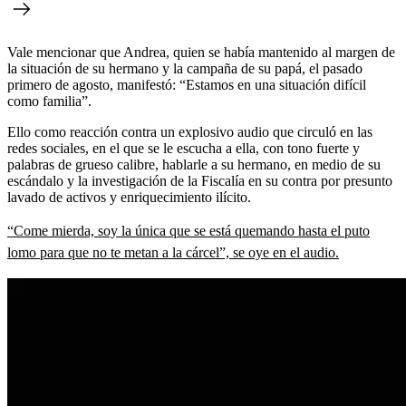
Vale mencionar que Andrea, quien se había mantenido al margen de
la situación de su hermano y la campaña de su papá, el pasado
primero de agosto, manifestó: “Estamos en una situación difícil
como familia”.
Ello como reacción contra un explosivo audio que circuló en las
redes sociales, en el que se le escucha a ella, con tono fuerte y
palabras de grueso calibre, hablarle a su hermano, en medio de su
escándalo y la investigación de la Fiscalía en su contra por presunto
lavado de activos y enriquecimiento ilícito.
“Come mierda, soy la única que se está quemando hasta el puto
lomo para que no te metan a la cárcel”, se oye en el audio.