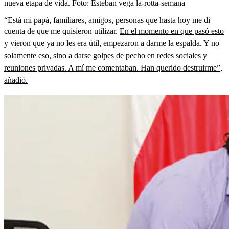
nueva etapa de vida.
Foto:
Esteban vega la-rotta-semana
“Está mi papá, familiares, amigos, personas que hasta hoy me di
cuenta de que me quisieron utilizar.
En el momento en que pasó esto
y vieron que ya no les era útil, empezaron a darme la espalda. Y no
solamente eso, sino a darse golpes de pecho en redes sociales y
reuniones privadas. A mí me comentaban. Han querido destruirme”,
añadió.