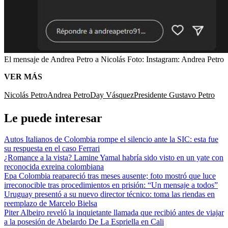
El mensaje de Andrea Petro a Nicolás
Foto:
Instagram: Andrea Petro
VER MÁS
Nicolás Petro
Andrea Petro
Day Vásquez
Presidente Gustavo Petro
Le puede interesar
Autos Italianos de Colombia rompe el silencio ante la SIC: esta fue
su respuesta en el caso Ferrari
¿Romance a la vista? Lamine Yamal habría sido visto en un yate con
reconocida exreina colombiana
Epa Colombia reapareció tras meses ausente; foto mostró que luce
irreconocible tras procedimientos en prisión: “Un mensaje a todos”
Uruguay presentó a su nuevo director técnico: toma las riendas en
reemplazo de Marcelo Bielsa
Piter Albeiro reveló la inquietante llamada que recibió antes de viajar
a la posesión de Abelardo De La Espriella en Cali