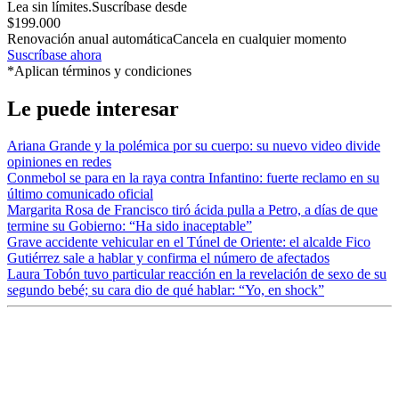
Lea sin límites.
Suscríbase desde
$199.000
Renovación anual automática
Cancela en cualquier momento
Suscríbase ahora
*Aplican términos y condiciones
Le puede interesar
Ariana Grande y la polémica por su cuerpo: su nuevo video divide
opiniones en redes
Conmebol se para en la raya contra Infantino: fuerte reclamo en su
último comunicado oficial
Margarita Rosa de Francisco tiró ácida pulla a Petro, a días de que
termine su Gobierno: “Ha sido inaceptable”
Grave accidente vehicular en el Túnel de Oriente: el alcalde Fico
Gutiérrez sale a hablar y confirma el número de afectados
Laura Tobón tuvo particular reacción en la revelación de sexo de su
segundo bebé; su cara dio de qué hablar: “Yo, en shock”