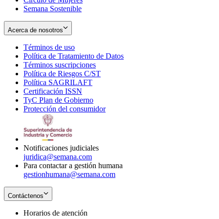
Semana Sostenible
Acerca de nosotros
Términos de uso
Opens
Política de Tratamiento de Datos
in
Opens
Términos suscripciones
new
Opens
in
Política de Riesgos C/ST
window
in
Opens
new
Política SAGRILAFT
Opens
new
in
window
Certificación ISSN
Opens
in
window
new
TyC Plan de Gobierno
in
new
Opens
window
Protección del consumidor
new
window
in
Opens
window
new
in
window
new
window
Notificaciones judiciales
juridica@semana.com
Para contactar a gestión humana
gestionhumana@semana.com
Contáctenos
Horarios de atención