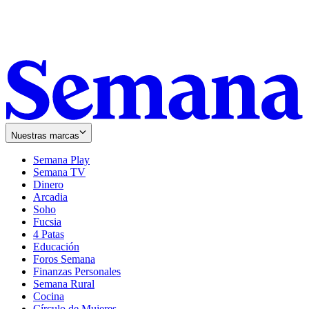
Nuestras marcas
Semana Play
Semana TV
Dinero
Arcadia
Soho
Opens
Fucsia
in
Opens
4 Patas
new
in
Educación
window
new
Foros Semana
window
Finanzas Personales
Semana Rural
Cocina
Círculo de Mujeres