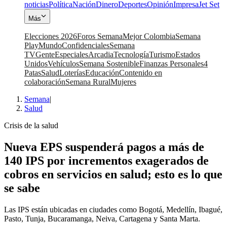
noticias
Política
Nación
Dinero
Deportes
Opinión
Impresa
Jet Set
Más
Elecciones 2026
Foros Semana
Mejor Colombia
Semana
Play
Mundo
Confidenciales
Semana
TV
Gente
Especiales
Arcadia
Tecnología
Turismo
Estados
Unidos
Vehículos
Semana Sostenible
Finanzas Personales
4
Patas
Salud
Loterías
Educación
Contenido en
colaboración
Semana Rural
Mujeres
Semana
|
Salud
Crisis de la salud
Nueva EPS suspenderá pagos a más de
140 IPS por incrementos exagerados de
cobros en servicios en salud; esto es lo que
se sabe
Las IPS están ubicadas en ciudades como Bogotá, Medellín, Ibagué,
Pasto, Tunja, Bucaramanga, Neiva, Cartagena y Santa Marta.