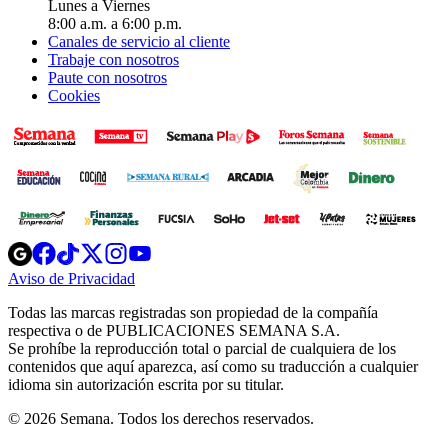
Lunes a Viernes
8:00 a.m. a 6:00 p.m.
Canales de servicio al cliente
Trabaje con nosotros
Paute con nosotros
Cookies
Opens
Opens
Opens
Opens
Opens
in
in
in
in
in
Aviso de Privacidad
Opens
new
new
new
new
new
in
window
window
window
window
window
Todas las marcas registradas son propiedad de la compañía
new
respectiva o de PUBLICACIONES SEMANA S.A.
window
Se prohíbe la reproducción total o parcial de cualquiera de los
contenidos que aquí aparezca, así como su traducción a cualquier
idioma sin autorización escrita por su titular.
© 2026 Semana. Todos los derechos reservados.