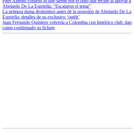
Piter Albeiro confesó lo que siente por el odio que recibe al apoyar a
Abelardo De La Espriella: “Escalaron el tema”
La primera dama deslumbró antes de la posesión de Abelardo De La
Espriella: detalles de su exclusivo ‘outfit’
Juan Fernando Quintero volvería a Colombia con histórico club: dan
como confirmado su fichaje