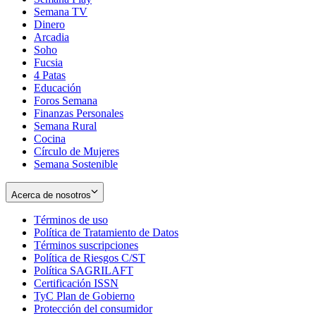
Semana TV
Dinero
Arcadia
Soho
Opens
Fucsia
in
Opens
4 Patas
new
in
Educación
window
new
Foros Semana
window
Finanzas Personales
Semana Rural
Cocina
Círculo de Mujeres
Semana Sostenible
Acerca de nosotros
Términos de uso
Opens
Política de Tratamiento de Datos
in
Opens
Términos suscripciones
new
Opens
in
Política de Riesgos C/ST
window
in
Opens
new
Política SAGRILAFT
Opens
new
in
window
Certificación ISSN
Opens
in
window
new
TyC Plan de Gobierno
in
new
Opens
window
Protección del consumidor
new
window
in
Opens