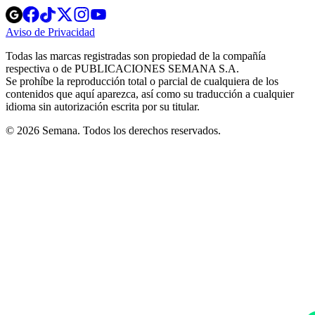
Opens
Opens
Opens
Opens
Opens
in
in
in
in
in
Aviso de Privacidad
Opens
new
new
new
new
new
in
window
window
window
window
window
Todas las marcas registradas son propiedad de la compañía
new
respectiva o de PUBLICACIONES SEMANA S.A.
window
Se prohíbe la reproducción total o parcial de cualquiera de los
contenidos que aquí aparezca, así como su traducción a cualquier
idioma sin autorización escrita por su titular.
© 2026 Semana. Todos los derechos reservados.