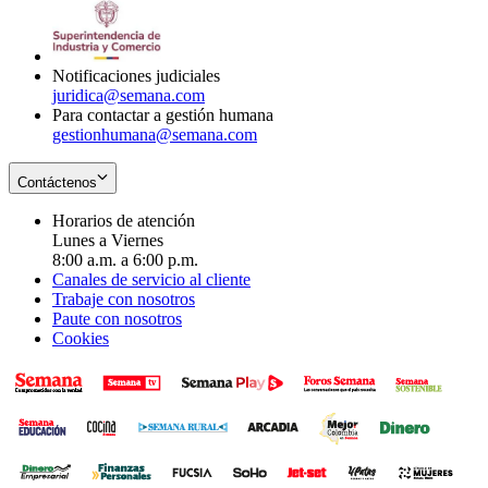
window
new
in
window
new
window
Notificaciones judiciales
juridica@semana.com
Para contactar a gestión humana
gestionhumana@semana.com
Contáctenos
Horarios de atención
Lunes a Viernes
8:00 a.m. a 6:00 p.m.
Canales de servicio al cliente
Trabaje con nosotros
Paute con nosotros
Cookies