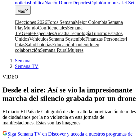
noticias
Política
Nación
Dinero
Deportes
Opinión
Impresa
Jet Set
Más
Elecciones 2026
Foros Semana
Mejor Colombia
Semana
Play
Mundo
Confidenciales
Semana
TV
Gente
Especiales
Arcadia
Tecnología
Turismo
Estados
Unidos
Vehículos
Semana Sostenible
Finanzas Personales
4
Patas
Salud
Loterías
Educación
Contenido en
colaboración
Semana Rural
Mujeres
Semana
|
Semana TV
VIDEO
Desde el aire: Así se vio la impresionante
marcha del silencio grabada por un drone
El diario El País de Cali grabó desde lo alto la movilización de miles
de ciudadanos por la no violencia en esta jornada de
manifestaciones. Estas son las imágenes.
Siga Semana TV en Discover y acceda a nuestros programas de