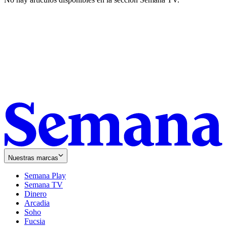
Nuestras marcas
Semana Play
Semana TV
Dinero
Arcadia
Soho
Opens
Fucsia
in
Opens