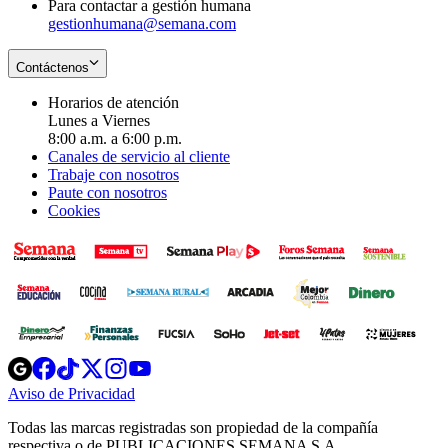
Para contactar a gestión humana
gestionhumana@semana.com
Contáctenos
Horarios de atención
Lunes a Viernes
8:00 a.m. a 6:00 p.m.
Canales de servicio al cliente
Trabaje con nosotros
Paute con nosotros
Cookies
Opens
Opens
Opens
Opens
Opens
in
in
in
in
in
Aviso de Privacidad
Opens
new
new
new
new
new
in
window
window
window
window
window
Todas las marcas registradas son propiedad de la compañía
new
respectiva o de PUBLICACIONES SEMANA S.A.
window