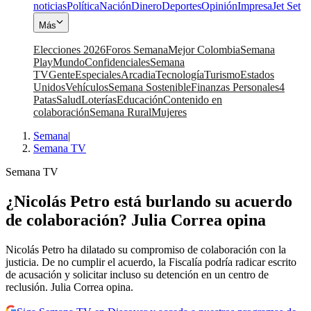
noticias
Política
Nación
Dinero
Deportes
Opinión
Impresa
Jet Set
Más
Elecciones 2026
Foros Semana
Mejor Colombia
Semana
Play
Mundo
Confidenciales
Semana
TV
Gente
Especiales
Arcadia
Tecnología
Turismo
Estados
Unidos
Vehículos
Semana Sostenible
Finanzas Personales
4
Patas
Salud
Loterías
Educación
Contenido en
colaboración
Semana Rural
Mujeres
Semana
|
Semana TV
Semana TV
¿Nicolás Petro está burlando su acuerdo
de colaboración? Julia Correa opina
Nicolás Petro ha dilatado su compromiso de colaboración con la
justicia. De no cumplir el acuerdo, la Fiscalía podría radicar escrito
de acusación y solicitar incluso su detención en un centro de
reclusión. Julia Correa opina.