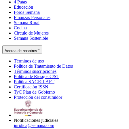
4 Patas
new
in
Educación
window
new
Foros Semana
window
Finanzas Personales
Semana Rural
Cocina
Círculo de Mujeres
Semana Sostenible
Acerca de nosotros
Términos de uso
Opens
Política de Tratamiento de Datos
in
Opens
Términos suscripciones
new
Opens
in
Política de Riesgos C/ST
window
in
Opens
new
Política SAGRILAFT
Opens
new
in
window
Certificación ISSN
Opens
in
window
new
TyC Plan de Gobierno
in
new
Opens
window
Protección del consumidor
new
window
in
Opens
window
new
in
window
new
window
Notificaciones judiciales
juridica@semana.com