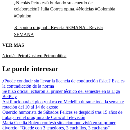
¿Nicolás Petro está burlando su acuerdo de
colaboración? Julia Correa opina.
#Noticias
#Colombia
#Opinion
♬ sonido original - Revista SEMANA - Revista
SEMANA
VER MÁS
Nicolás Petro
Gustavo Petro
política
Le puede interesar
¿Puede conducir sin llevar la licencia de conducción física? Esta es
la contradicción de la norma
Se hizo oficial: echaron al primer técnico del semestre en la Liga
BetPlay
Así funcionará el pico y placa en Medellín durante toda la semana:
rotación del 10 al 14 de agosto
Querido humorista de Sábados Felices se despidió tras 15 años de
trabajar en el programa de Caracol Televisión
María Cecilia Botero confesó situación que vivió en su primer
divorcio: “Quedé con 3 tenedores, 3 cuchillos, 3 cucharas”