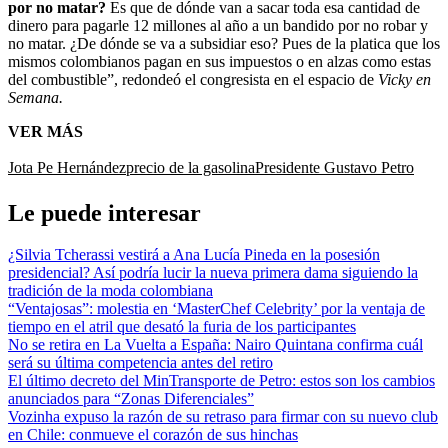
por no matar?
Es que de dónde van a sacar toda esa cantidad de
dinero para pagarle 12 millones al año a un bandido por no robar y
no matar. ¿De dónde se va a subsidiar eso? Pues de la platica que los
mismos colombianos pagan en sus impuestos o en alzas como estas
del combustible”, redondeó el congresista en el espacio de
Vicky en
Semana.
VER MÁS
Jota Pe Hernández
precio de la gasolina
Presidente Gustavo Petro
Le puede interesar
¿Silvia Tcherassi vestirá a Ana Lucía Pineda en la posesión
presidencial? Así podría lucir la nueva primera dama siguiendo la
tradición de la moda colombiana
“Ventajosas”: molestia en ‘MasterChef Celebrity’ por la ventaja de
tiempo en el atril que desató la furia de los participantes
No se retira en La Vuelta a España: Nairo Quintana confirma cuál
será su última competencia antes del retiro
El último decreto del MinTransporte de Petro: estos son los cambios
anunciados para “Zonas Diferenciales”
Vozinha expuso la razón de su retraso para firmar con su nuevo club
en Chile: conmueve el corazón de sus hinchas