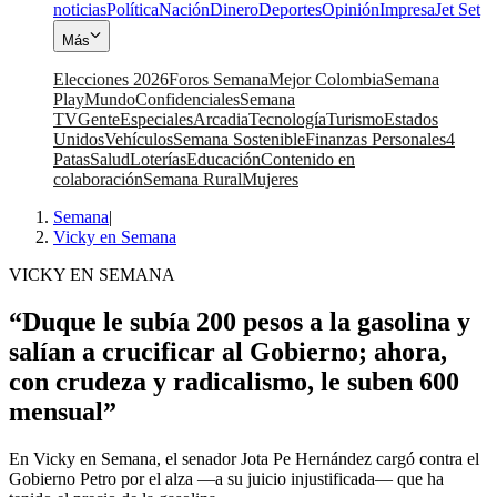
noticias
Política
Nación
Dinero
Deportes
Opinión
Impresa
Jet Set
Más
Elecciones 2026
Foros Semana
Mejor Colombia
Semana
Play
Mundo
Confidenciales
Semana
TV
Gente
Especiales
Arcadia
Tecnología
Turismo
Estados
Unidos
Vehículos
Semana Sostenible
Finanzas Personales
4
Patas
Salud
Loterías
Educación
Contenido en
colaboración
Semana Rural
Mujeres
Semana
|
Vicky en Semana
VICKY EN SEMANA
“Duque le subía 200 pesos a la gasolina y
salían a crucificar al Gobierno; ahora,
con crudeza y radicalismo, le suben 600
mensual”
En Vicky en Semana, el senador Jota Pe Hernández cargó contra el
Gobierno Petro por el alza —a su juicio injustificada— que ha