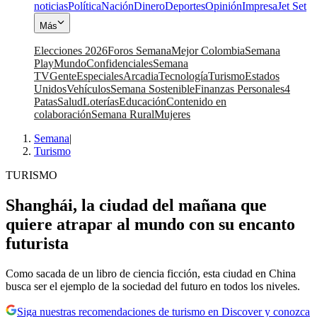
noticias
Política
Nación
Dinero
Deportes
Opinión
Impresa
Jet Set
Más
Elecciones 2026
Foros Semana
Mejor Colombia
Semana
Play
Mundo
Confidenciales
Semana
TV
Gente
Especiales
Arcadia
Tecnología
Turismo
Estados
Unidos
Vehículos
Semana Sostenible
Finanzas Personales
4
Patas
Salud
Loterías
Educación
Contenido en
colaboración
Semana Rural
Mujeres
Semana
|
Turismo
TURISMO
Shanghái, la ciudad del mañana que
quiere atrapar al mundo con su encanto
futurista
Como sacada de un libro de ciencia ficción, esta ciudad en China
busca ser el ejemplo de la sociedad del futuro en todos los niveles.
Siga nuestras recomendaciones de turismo en Discover y conozca