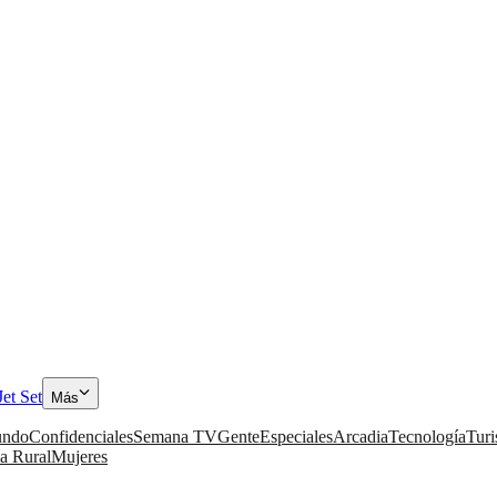
Jet Set
Más
ndo
Confidenciales
Semana TV
Gente
Especiales
Arcadia
Tecnología
Tur
a Rural
Mujeres