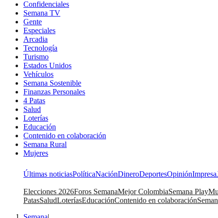
Confidenciales
Semana TV
Gente
Especiales
Arcadia
Tecnología
Turismo
Estados Unidos
Vehículos
Semana Sostenible
Finanzas Personales
4 Patas
Salud
Loterías
Educación
Contenido en colaboración
Semana Rural
Mujeres
Últimas noticias
Política
Nación
Dinero
Deportes
Opinión
Impresa
Elecciones 2026
Foros Semana
Mejor Colombia
Semana Play
Mu
Patas
Salud
Loterías
Educación
Contenido en colaboración
Seman
Semana
|