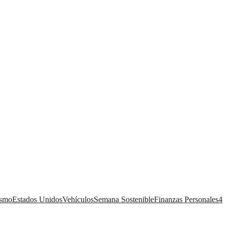
ismo
Estados Unidos
Vehículos
Semana Sostenible
Finanzas Personales
4