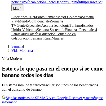
noticias
Política
Nación
Dinero
Deportes
Opinión
Impresa
Jet Set
Más
Elecciones 2026
Foros Semana
Mejor Colombia
Semana
Play
Mundo
Confidenciales
Semana
TV
Gente
Especiales
Arcadia
Tecnología
Turismo
Estados
Unidos
Vehículos
Semana Sostenible
Finanzas Personales
4
Patas
Salud
Loterías
Educación
Contenido en
colaboración
Semana Rural
Mujeres
Semana
|
Vida Moderna
Vida Moderna
Esto es lo que pasa en el cuerpo si se come
banano todos los días
El sistema inmune y cardiovascular son unos de los beneficiados
con el consumo de banano.
Siga las noticias de SEMANA en Google Discover y manténgase
informado