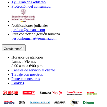
TyC Plan de Gobierno
in
new
Opens
window
Protección del consumidor
new
window
in
Opens
window
new
in
window
new
window
Notificaciones judiciales
juridica@semana.com
Para contactar a gestión humana
gestionhumana@semana.com
Contáctenos
Horarios de atención
Lunes a Viernes
8:00 a.m. a 6:00 p.m.
Canales de servicio al cliente
Trabaje con nosotros
Paute con nosotros
Cookies