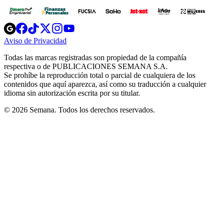
Opens
Opens
Opens
Opens
Opens
in
in
in
in
in
Aviso de Privacidad
Opens
new
new
new
new
new
in
window
window
window
window
window
Todas las marcas registradas son propiedad de la compañía
new
respectiva o de PUBLICACIONES SEMANA S.A.
window
Se prohíbe la reproducción total o parcial de cualquiera de los
contenidos que aquí aparezca, así como su traducción a cualquier
idioma sin autorización escrita por su titular.
© 2026 Semana. Todos los derechos reservados.