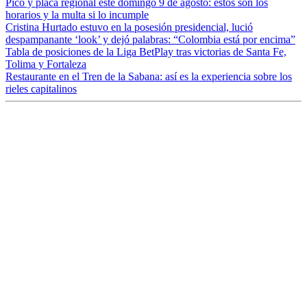
Pico y placa regional este domingo 9 de agosto: estos son los
horarios y la multa si lo incumple
Cristina Hurtado estuvo en la posesión presidencial, lució
despampanante ‘look’ y dejó palabras: “Colombia está por encima”
Tabla de posiciones de la Liga BetPlay tras victorias de Santa Fe,
Tolima y Fortaleza
Restaurante en el Tren de la Sabana: así es la experiencia sobre los
rieles capitalinos