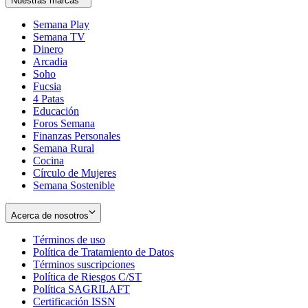
Nuestras marcas
Semana Play
Semana TV
Dinero
Arcadia
Soho
Opens
Fucsia
in
Opens
4 Patas
new
in
Educación
window
new
Foros Semana
window
Finanzas Personales
Semana Rural
Cocina
Círculo de Mujeres
Semana Sostenible
Acerca de nosotros
Términos de uso
Opens
Política de Tratamiento de Datos
in
Opens
Términos suscripciones
new
Opens
in
Política de Riesgos C/ST
window
in
Opens
new
Política SAGRILAFT
Opens
new
in
window
Certificación ISSN
Opens
in
window
new