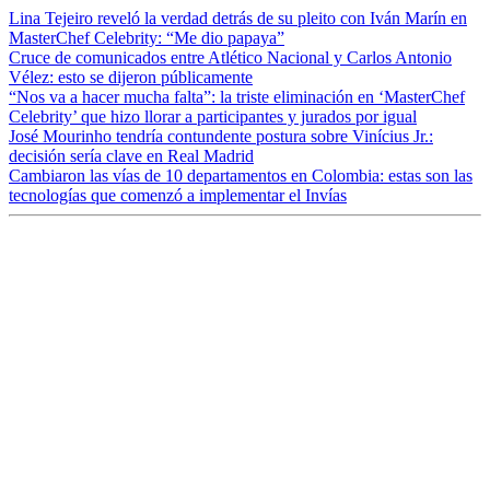
Lina Tejeiro reveló la verdad detrás de su pleito con Iván Marín en
MasterChef Celebrity: “Me dio papaya”
Cruce de comunicados entre Atlético Nacional y Carlos Antonio
Vélez: esto se dijeron públicamente
“Nos va a hacer mucha falta”: la triste eliminación en ‘MasterChef
Celebrity’ que hizo llorar a participantes y jurados por igual
José Mourinho tendría contundente postura sobre Vinícius Jr.:
decisión sería clave en Real Madrid
Cambiaron las vías de 10 departamentos en Colombia: estas son las
tecnologías que comenzó a implementar el Invías