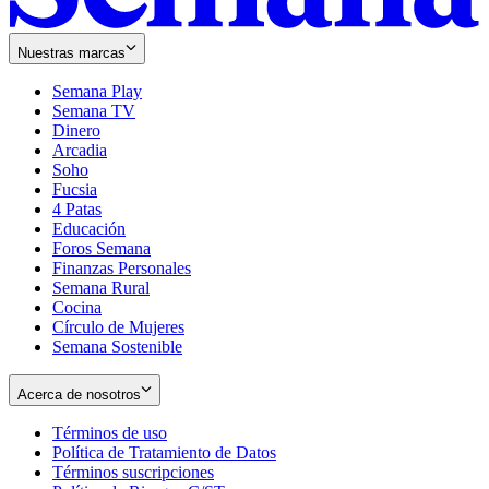
Nuestras marcas
Semana Play
Semana TV
Dinero
Arcadia
Soho
Opens
Fucsia
in
Opens
4 Patas
new
in
Educación
window
new
Foros Semana
window
Finanzas Personales
Semana Rural
Cocina
Círculo de Mujeres
Semana Sostenible
Acerca de nosotros
Términos de uso
Opens
Política de Tratamiento de Datos
in
Opens
Términos suscripciones
new
Opens
in