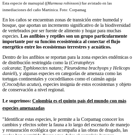
Esta especie de marsupial (
(
Marmosa robinsoni)
fue avistado en las
inmediaciones del caño Martinica. Foto: Corpamag
En los caños se encuentran zonas de transición entre humedal y
bosque, que aportan un incremento significativo de la biodiversidad
de vertebrados por ser fuente de alimento y hogar para muchas
especies.
Los anfibios y reptiles son un grupo particularmente
importante por su función ecosistémica al conectar el flujo
energético entre los ecosistemas terrestres y acuáticos.
Dentro de los anfibios se reportan para la zona especies endémicas o
de distribución restringida como la (
Ceratophrys
calcarata
;
Typhlonectes natans; Pleurodema brachyops y Helicops
danieli
), y algunas especies en categorías de amenaza como las
tortugas continentales y cocodrilianos como el caimán aguja
(
Crocodylus acutus
), especies insignia de estos ecosistemas y objeto
de conservación a nivel regional.
Le sugerimos:
Colombia es el quinto país del mundo con más
especies amenazadas
"Identificar estas especies, le permite a la Corpamag conocer los
cambios y efectos sobre la fauna a lo largo del escenario de manejo
y restauración ecológica que acompaña a las obras de dragado, las