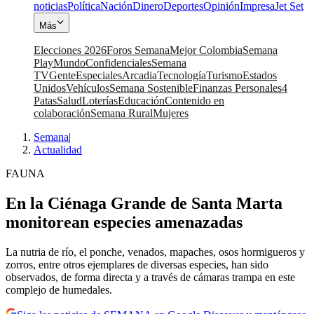
noticias
Política
Nación
Dinero
Deportes
Opinión
Impresa
Jet Set
Más
Elecciones 2026
Foros Semana
Mejor Colombia
Semana
Play
Mundo
Confidenciales
Semana
TV
Gente
Especiales
Arcadia
Tecnología
Turismo
Estados
Unidos
Vehículos
Semana Sostenible
Finanzas Personales
4
Patas
Salud
Loterías
Educación
Contenido en
colaboración
Semana Rural
Mujeres
Semana
|
Actualidad
FAUNA
En la Ciénaga Grande de Santa Marta
monitorean especies amenazadas
La nutria de río, el ponche, venados, mapaches, osos hormigueros y
zorros, entre otros ejemplares de diversas especies, han sido
observados, de forma directa y a través de cámaras trampa en este
complejo de humedales.