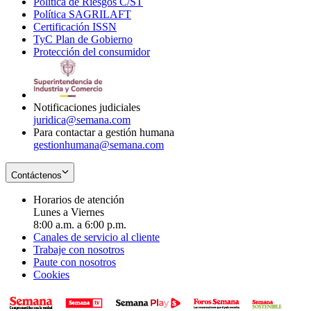
Política de Riesgos C/ST
window
in
Opens
new
Política SAGRILAFT
Opens
new
in
window
Certificación ISSN
Opens
in
window
new
TyC Plan de Gobierno
in
new
Opens
window
Protección del consumidor
new
window
in
Opens
window
new
in
window
new
window
Notificaciones judiciales
juridica@semana.com
Para contactar a gestión humana
gestionhumana@semana.com
Contáctenos
Horarios de atención
Lunes a Viernes
8:00 a.m. a 6:00 p.m.
Canales de servicio al cliente
Trabaje con nosotros
Paute con nosotros
Cookies