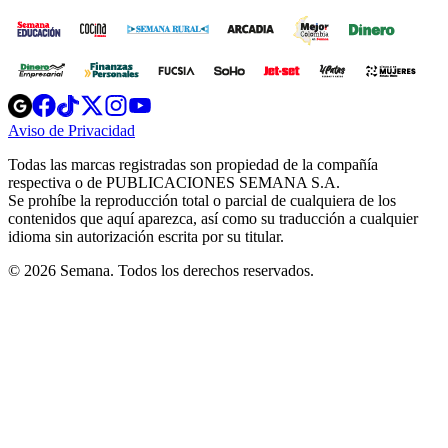
Opens
Opens
Opens
Opens
Opens
in
in
in
in
in
Aviso de Privacidad
Opens
new
new
new
new
new
in
window
window
window
window
window
Todas las marcas registradas son propiedad de la compañía
new
respectiva o de PUBLICACIONES SEMANA S.A.
window
Se prohíbe la reproducción total o parcial de cualquiera de los
contenidos que aquí aparezca, así como su traducción a cualquier
idioma sin autorización escrita por su titular.
© 2026 Semana. Todos los derechos reservados.