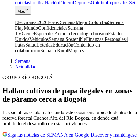
noticias
Política
Nación
Dinero
Deportes
Opinión
Impresa
Jet Set
Más
Elecciones 2026
Foros Semana
Mejor Colombia
Semana
Play
Mundo
Confidenciales
Semana
TV
Gente
Especiales
Arcadia
Tecnología
Turismo
Estados
Unidos
Vehículos
Semana Sostenible
Finanzas Personales
4
Patas
Salud
Loterías
Educación
Contenido en
colaboración
Semana Rural
Mujeres
Semana
|
Actualidad
GRUPO RÍO BOGOTÁ
Hallan cultivos de papa ilegales en zonas
de páramo cerca a Bogotá
Las siembras estaban afectando este ecosistema ubicado dentro de la
reserva forestal Cuenca Alta del Río Bogotá, en donde está
prohibido el desarrollo de estas actividades.
Siga las noticias de SEMANA en Google Discover y manténgase