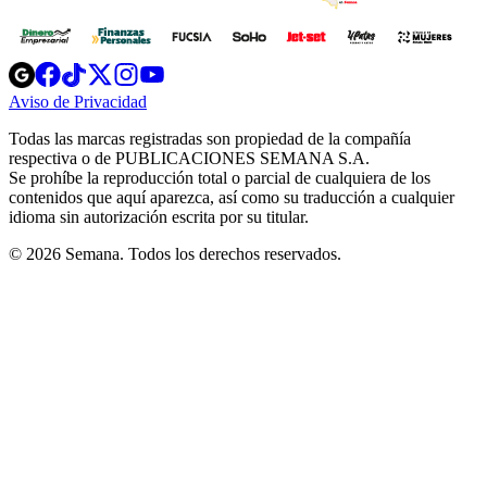
Opens
Opens
Opens
Opens
Opens
in
in
in
in
in
Aviso de Privacidad
Opens
new
new
new
new
new
in
window
window
window
window
window
Todas las marcas registradas son propiedad de la compañía
new
respectiva o de PUBLICACIONES SEMANA S.A.
window
Se prohíbe la reproducción total o parcial de cualquiera de los
contenidos que aquí aparezca, así como su traducción a cualquier
idioma sin autorización escrita por su titular.
© 2026 Semana. Todos los derechos reservados.