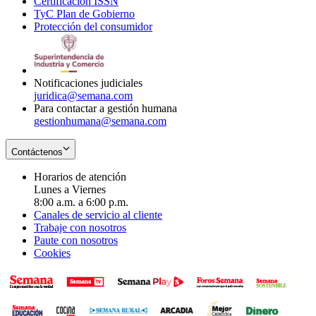
Certificación ISSN
Opens
in
window
new
TyC Plan de Gobierno
in
new
Opens
window
Protección del consumidor
new
window
in
Opens
window
new
in
window
new
window
Notificaciones judiciales
juridica@semana.com
Para contactar a gestión humana
gestionhumana@semana.com
Contáctenos
Horarios de atención
Lunes a Viernes
8:00 a.m. a 6:00 p.m.
Canales de servicio al cliente
Trabaje con nosotros
Paute con nosotros
Cookies