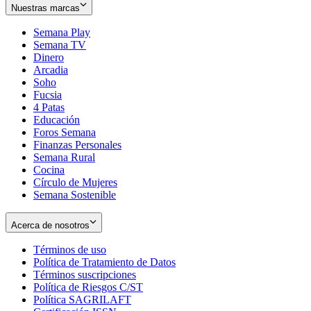
Nuestras marcas
Semana Play
Semana TV
Dinero
Arcadia
Soho
Opens
Fucsia
in
Opens
4 Patas
new
in
Educación
window
new
Foros Semana
window
Finanzas Personales
Semana Rural
Cocina
Círculo de Mujeres
Semana Sostenible
Acerca de nosotros
Términos de uso
Opens
Política de Tratamiento de Datos
in
Opens
Términos suscripciones
new
Opens
in
Política de Riesgos C/ST
window
in
Opens
new
Política SAGRILAFT
Opens
new
in
window