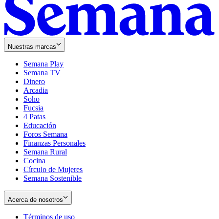
Nuestras marcas
Semana Play
Semana TV
Dinero
Arcadia
Soho
Opens
Fucsia
in
Opens
4 Patas
new
in
Educación
window
new
Foros Semana
window
Finanzas Personales
Semana Rural
Cocina
Círculo de Mujeres
Semana Sostenible
Acerca de nosotros
Términos de uso
Opens