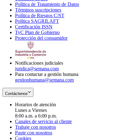
Política de Tratamiento de Datos
in
Opens
Términos suscripciones
new
Opens
in
Política de Riesgos C/ST
window
in
Opens
new
Política SAGRILAFT
Opens
new
in
window
Certificación ISSN
Opens
in
window
new
TyC Plan de Gobierno
in
new
Opens
window
Protección del consumidor
new
window
in
Opens
window
new
in
window
new
window
Notificaciones judiciales
juridica@semana.com
Para contactar a gestión humana
gestionhumana@semana.com
Contáctenos
Horarios de atención
Lunes a Viernes
8:00 a.m. a 6:00 p.m.
Canales de servicio al cliente
Trabaje con nosotros
Paute con nosotros
Cookies