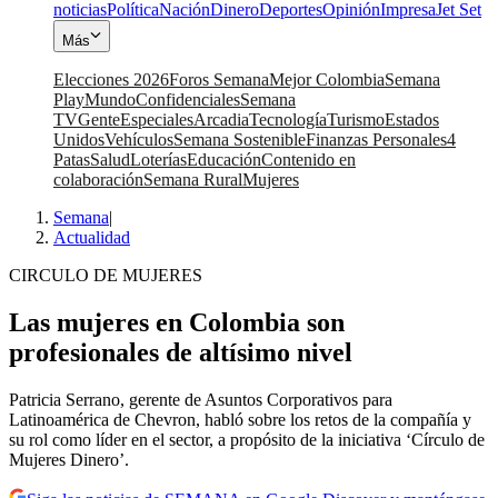
noticias
Política
Nación
Dinero
Deportes
Opinión
Impresa
Jet Set
Más
Elecciones 2026
Foros Semana
Mejor Colombia
Semana
Play
Mundo
Confidenciales
Semana
TV
Gente
Especiales
Arcadia
Tecnología
Turismo
Estados
Unidos
Vehículos
Semana Sostenible
Finanzas Personales
4
Patas
Salud
Loterías
Educación
Contenido en
colaboración
Semana Rural
Mujeres
Semana
|
Actualidad
CIRCULO DE MUJERES
Las mujeres en Colombia son
profesionales de altísimo nivel
Patricia Serrano, gerente de Asuntos Corporativos para
Latinoamérica de Chevron, habló sobre los retos de la compañía y
su rol como líder en el sector, a propósito de la iniciativa ‘Círculo de
Mujeres Dinero’.