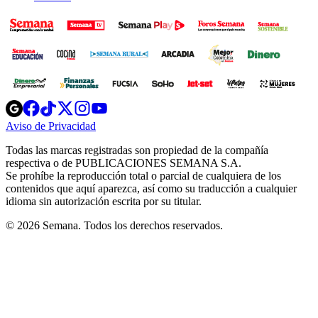
Opens
Opens
Opens
Opens
Opens
in
in
in
in
in
Aviso de Privacidad
Opens
new
new
new
new
new
in
window
window
window
window
window
Todas las marcas registradas son propiedad de la compañía
new
respectiva o de PUBLICACIONES SEMANA S.A.
window
Se prohíbe la reproducción total o parcial de cualquiera de los
contenidos que aquí aparezca, así como su traducción a cualquier
idioma sin autorización escrita por su titular.
© 2026 Semana. Todos los derechos reservados.