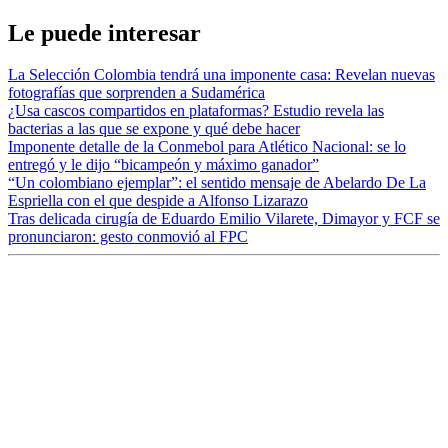
Le puede interesar
La Selección Colombia tendrá una imponente casa: Revelan nuevas
fotografías que sorprenden a Sudamérica
¿Usa cascos compartidos en plataformas? Estudio revela las
bacterias a las que se expone y qué debe hacer
Imponente detalle de la Conmebol para Atlético Nacional: se lo
entregó y le dijo “bicampeón y máximo ganador”
“Un colombiano ejemplar”: el sentido mensaje de Abelardo De La
Espriella con el que despide a Alfonso Lizarazo
Tras delicada cirugía de Eduardo Emilio Vilarete, Dimayor y FCF se
pronunciaron: gesto conmovió al FPC