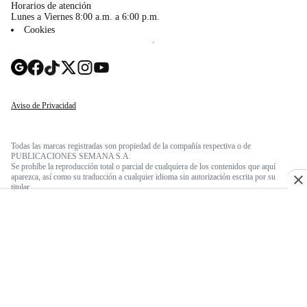
Horarios de atención
Lunes a Viernes 8:00 a.m. a 6:00 p.m.
Cookies
Aviso de Privacidad
Todas las marcas registradas son propiedad de la compañía respectiva o de
PUBLICACIONES SEMANA S.A.
Se prohíbe la reproducción total o parcial de cualquiera de los contenidos que aquí
aparezca, así como su traducción a cualquier idioma sin autorización escrita por su
titular.
© 2026 Semana. Todos los derechos reservados.