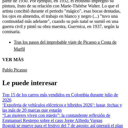
partir de 1930. Por ejemplo, en 1932, el erotismo impregnó su
pintura, fruto de su relación con Marie-Thérèse Walter. Lo que el
artista concibió durante el periodo "mágico", esas bocas dentadas,
los ojos en almendra, el trabajo en blanco y negro (...) "tuvo una
continuidad más adelante", cuando su país natal se sumió en una
guerra civil y pintó su obra maestra,
Guernica
, en 1937, según la
comisaria.
Tras los pasos del improbable viaje de Picasso a Costa de
Marfil
VER MÁS
Pablo Picasso
Le puede interesar
Top 15 de los carros más vendidos en Colombia durante julio de
2026
‘Expoferia de vehículos eléctricos e híbridos 2026’: lugar, fechas y
las más de 20 marcas que estarán
“Las mujeres viven con miedo”: la contundente reflexión de
Emmanuel Restrepo sobre el caso Jorge Alfredo Vargas
Bogotá se mueve para el festivo del 7 de agosto: así operará el plan