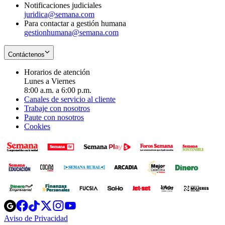
Notificaciones judiciales
juridica@semana.com
Para contactar a gestión humana
gestionhumana@semana.com
Contáctenos
Horarios de atención
Lunes a Viernes
8:00 a.m. a 6:00 p.m.
Canales de servicio al cliente
Trabaje con nosotros
Paute con nosotros
Cookies
Opens
Opens
Opens
Opens
Opens
in
in
in
in
in
Aviso de Privacidad
Opens
new
new
new
new
new