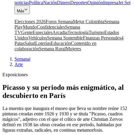
noticias
Política
Nación
Dinero
Deportes
Opinión
Impresa
Jet Set
Más
Elecciones 2026
Foros Semana
Mejor Colombia
Semana
Play
Mundo
Confidenciales
Semana
TV
Gente
Especiales
Arcadia
Tecnología
Turismo
Estados
Unidos
Vehículos
Semana Sostenible
Finanzas Personales
4
Patas
Salud
Loterías
Educación
Contenido en
colaboración
Semana Rural
Mujeres
Semana
|
Arte
Exposiciones
Picasso y su periodo más enigmático, al
descubierto en París
La muestra que inaugura el museo que lleva su nombre reúne 152
pinturas creadas entre 1926 y 1930 y se titula "Picasso, cuadros
mágicos", adjetivo con el que el crítico de arte Christian Zervos
definió en 1938 las obras creadas en ese periodo, habitadas por
figuras extrañas, radicales, en continua metamorfosis.