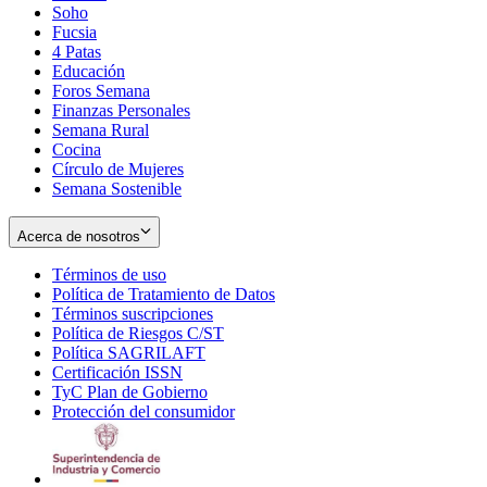
Soho
Opens
Fucsia
in
Opens
4 Patas
new
in
Educación
window
new
Foros Semana
window
Finanzas Personales
Semana Rural
Cocina
Círculo de Mujeres
Semana Sostenible
Acerca de nosotros
Términos de uso
Opens
Política de Tratamiento de Datos
in
Opens
Términos suscripciones
new
Opens
in
Política de Riesgos C/ST
window
in
Opens
new
Política SAGRILAFT
Opens
new
in
window
Certificación ISSN
Opens
in
window
new
TyC Plan de Gobierno
in
new
Opens
window
Protección del consumidor
new
window
in
Opens
window
new
in
window
new
window