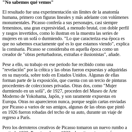
"No sabemos qué vemos"
El resultado fue una experimentación sin límites de la anatomía
humana, primero con figuras lineales y más adelante con volúmenes
monumentales. Picasso confería a sus personajes, casi siempre
femeninos, una gran expresividad, a menudo brutal, con doble perfil
y rasgos invertidos, como lo ilustran en la muestra las series de
mujeres en un sofá o durmiendo. "Lo que caracteriza esa época es
que no sabemos exactamente qué es lo que estamos viendo", explica
la comisaria. Picasso se consideraba en aquella época como un
creador de "obras perturbadoras, extrañas e ilusionistas", añade.
Pese a ello, su trabajo en ese periodo fue recibido como una
"revelación" por la crítica y las obras fueron expuestas y adquiridas
en su mayoría, sobre todo en Estados Unidos. Algunas de ellas
forman parte de la exposición, que cuenta con un tercio de pinturas
procedentes de colecciones privadas. Otras dos, como "Mujer
durmiendo en un sofá", de 1927, proceden del Museo de Arte
Moderno de Yokohama, Japón, y son raramente expuestas en
Europa. Otras no aparecieron nunca, porque según cartas enviadas
por Picasso a varios de sus amigos, algunas de las obras que pintó
en 1926 fueron robadas del techo de su auto, durante un viaje de
regreso a París.
Pero los derroteros creativos de Picasso tomaron un nuevo rumbo a