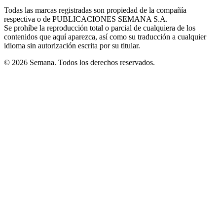
in
window
window
window
window
window
Todas las marcas registradas son propiedad de la compañía
new
respectiva o de PUBLICACIONES SEMANA S.A.
window
Se prohíbe la reproducción total o parcial de cualquiera de los
contenidos que aquí aparezca, así como su traducción a cualquier
idioma sin autorización escrita por su titular.
© 2026 Semana. Todos los derechos reservados.