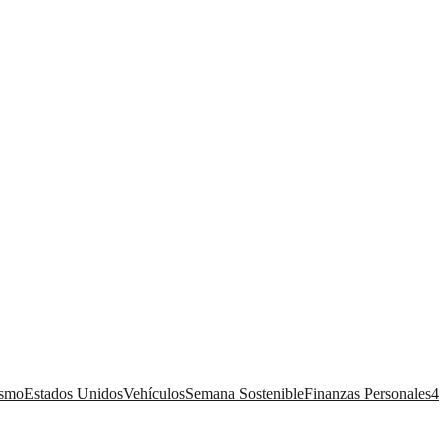
ismo
Estados Unidos
Vehículos
Semana Sostenible
Finanzas Personales
4