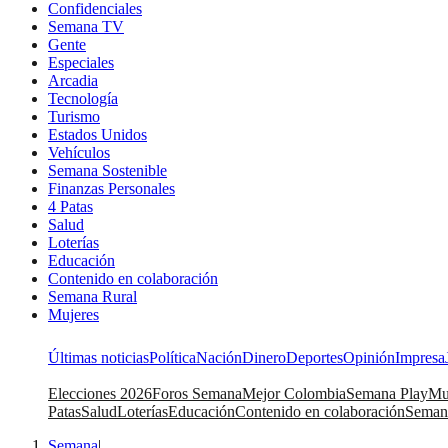
Confidenciales
Semana TV
Gente
Especiales
Arcadia
Tecnología
Turismo
Estados Unidos
Vehículos
Semana Sostenible
Finanzas Personales
4 Patas
Salud
Loterías
Educación
Contenido en colaboración
Semana Rural
Mujeres
Últimas noticias
Política
Nación
Dinero
Deportes
Opinión
Impresa
Elecciones 2026
Foros Semana
Mejor Colombia
Semana Play
Mu
Patas
Salud
Loterías
Educación
Contenido en colaboración
Seman
Semana
|