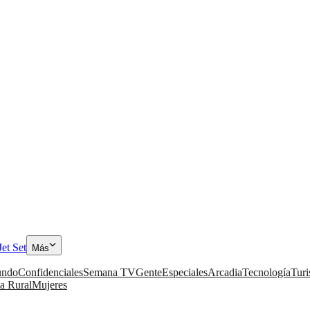
Jet Set
Más
ndo
Confidenciales
Semana TV
Gente
Especiales
Arcadia
Tecnología
Tur
a Rural
Mujeres