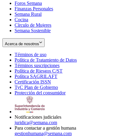
Foros Semana
window
Finanzas Personales
Semana Rural
Cocina
Círculo de Mujeres
Semana Sostenible
Acerca de nosotros
Términos de uso
Opens
Política de Tratamiento de Datos
in
Opens
Términos suscripciones
new
Opens
in
Política de Riesgos C/ST
window
in
Opens
new
Política SAGRILAFT
Opens
new
in
window
Certificación ISSN
Opens
in
window
new
TyC Plan de Gobierno
in
new
Opens
window
Protección del consumidor
new
window
in
Opens
window
new
in
window
new
window
Notificaciones judiciales
juridica@semana.com
Para contactar a gestión humana
gestionhumana@semana.com