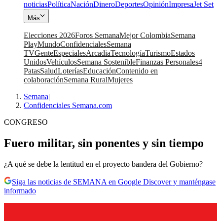
noticias
Política
Nación
Dinero
Deportes
Opinión
Impresa
Jet Set
Más
Elecciones 2026
Foros Semana
Mejor Colombia
Semana
Play
Mundo
Confidenciales
Semana
TV
Gente
Especiales
Arcadia
Tecnología
Turismo
Estados
Unidos
Vehículos
Semana Sostenible
Finanzas Personales
4
Patas
Salud
Loterías
Educación
Contenido en
colaboración
Semana Rural
Mujeres
Semana
|
Confidenciales Semana.com
CONGRESO
Fuero militar, sin ponentes y sin tiempo
¿A qué se debe la lentitud en el proyecto bandera del Gobierno?
Siga las noticias de SEMANA en Google Discover y manténgase
informado