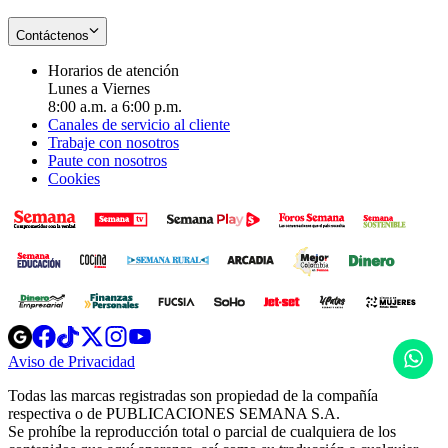
Contáctenos
Horarios de atención
Lunes a Viernes
8:00 a.m. a 6:00 p.m.
Canales de servicio al cliente
Trabaje con nosotros
Paute con nosotros
Cookies
Opens
Opens
Opens
Opens
Opens
in
in
in
in
in
H
Aviso de Privacidad
Opens
new
new
new
new
new
in
window
window
window
window
window
Todas las marcas registradas son propiedad de la compañía
new
respectiva o de PUBLICACIONES SEMANA S.A.
window
Se prohíbe la reproducción total o parcial de cualquiera de los