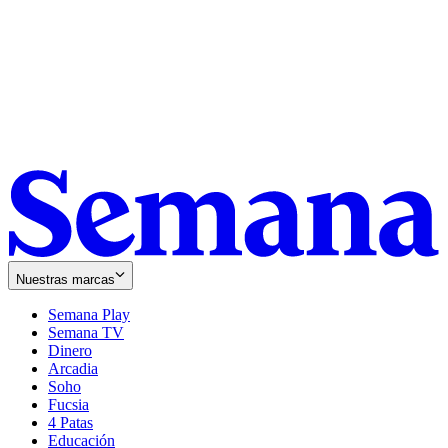
Nuestras marcas
Semana Play
Semana TV
Dinero
Arcadia
Soho
Opens
Fucsia
in
Opens
4 Patas
new
in
Educación
window
new