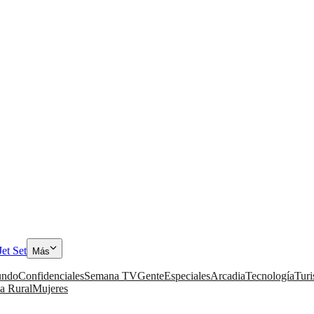
Jet Set
Más
ndo
Confidenciales
Semana TV
Gente
Especiales
Arcadia
Tecnología
Tur
a Rural
Mujeres