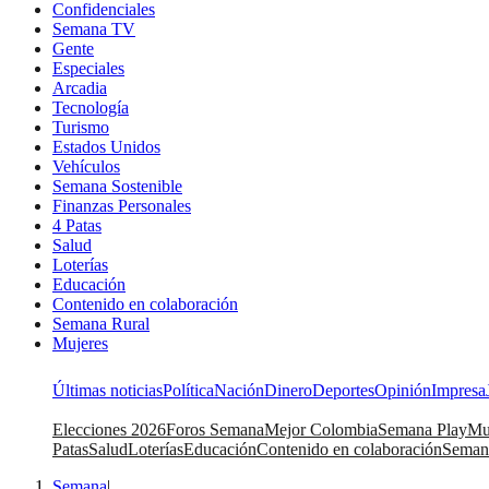
Confidenciales
Semana TV
Gente
Especiales
Arcadia
Tecnología
Turismo
Estados Unidos
Vehículos
Semana Sostenible
Finanzas Personales
4 Patas
Salud
Loterías
Educación
Contenido en colaboración
Semana Rural
Mujeres
Últimas noticias
Política
Nación
Dinero
Deportes
Opinión
Impresa
Elecciones 2026
Foros Semana
Mejor Colombia
Semana Play
Mu
Patas
Salud
Loterías
Educación
Contenido en colaboración
Seman
Semana
|