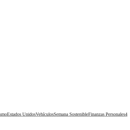
ismo
Estados Unidos
Vehículos
Semana Sostenible
Finanzas Personales
4