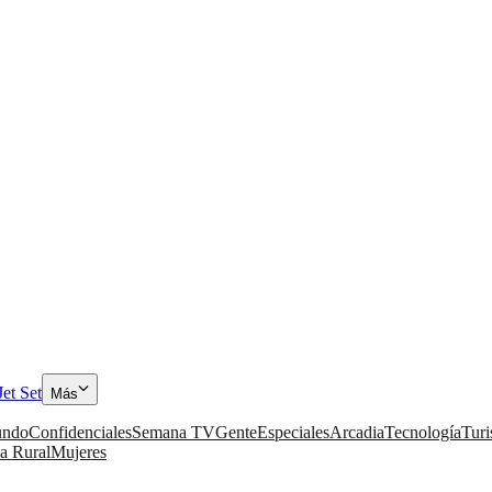
Jet Set
Más
ndo
Confidenciales
Semana TV
Gente
Especiales
Arcadia
Tecnología
Tur
a Rural
Mujeres