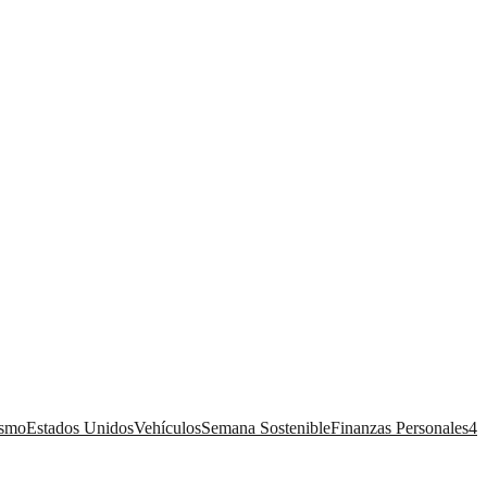
ismo
Estados Unidos
Vehículos
Semana Sostenible
Finanzas Personales
4