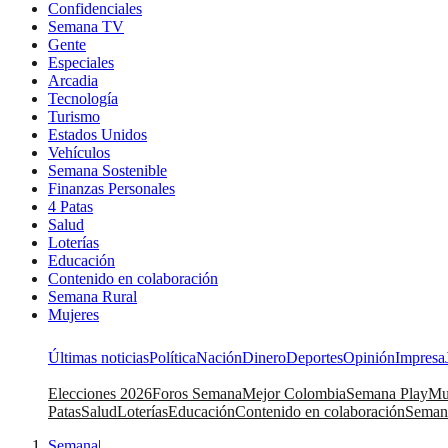
Confidenciales
Semana TV
Gente
Especiales
Arcadia
Tecnología
Turismo
Estados Unidos
Vehículos
Semana Sostenible
Finanzas Personales
4 Patas
Salud
Loterías
Educación
Contenido en colaboración
Semana Rural
Mujeres
Últimas noticias
Política
Nación
Dinero
Deportes
Opinión
Impresa
Elecciones 2026
Foros Semana
Mejor Colombia
Semana Play
Mu
Patas
Salud
Loterías
Educación
Contenido en colaboración
Seman
Semana
|