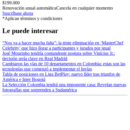
$199.000
Renovación anual automática
Cancela en cualquier momento
Suscríbase ahora
*Aplican términos y condiciones
Le puede interesar
“Nos va a hacer mucha falta”: la triste eliminación en ‘MasterChef
Celebrity’ que hizo llorar a participantes y jurados por igual
José Mourinho tendría contundente postura sobre Vinícius Jr.:
decisión sería clave en Real Madrid
Cambiaron las vías de 10 departamentos en Colombia: estas son las
tecnologías que comenzó a implementar el Invías
Tabla de posiciones en Liga BetPlay: nuevo líder tras triunfos de
América e Inter Bogotá
La Selección Colombia tendrá una imponente casa: Revelan nuevas
fotografías que sorprenden a Sudamérica