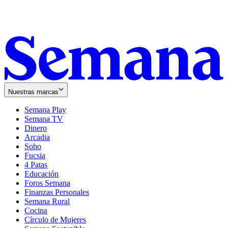
Nuestras marcas
Semana Play
Semana TV
Dinero
Arcadia
Soho
Opens
Fucsia
in
Opens
4 Patas
new
in
Educación
window
new
Foros Semana
window
Finanzas Personales
Semana Rural
Cocina
Círculo de Mujeres