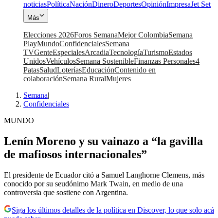
noticias
Política
Nación
Dinero
Deportes
Opinión
Impresa
Jet Set
Más
Elecciones 2026
Foros Semana
Mejor Colombia
Semana
Play
Mundo
Confidenciales
Semana
TV
Gente
Especiales
Arcadia
Tecnología
Turismo
Estados
Unidos
Vehículos
Semana Sostenible
Finanzas Personales
4
Patas
Salud
Loterías
Educación
Contenido en
colaboración
Semana Rural
Mujeres
Semana
|
Confidenciales
MUNDO
Lenín Moreno y su vainazo a “la gavilla
de mafiosos internacionales”
El presidente de Ecuador citó a Samuel Langhorne Clemens, más
conocido por su seudónimo Mark Twain, en medio de una
controversia que sostiene con Argentina.
Siga los últimos detalles de la política en Discover, lo que solo acá