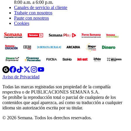
8:00 a.m. a 6:00 p.m.
Canales de servicio al cliente
Trabaje con nosotros
Paute con nosotros
Cookies
Opens
Opens
Opens
Opens
Opens
in
in
in
in
in
Aviso de Privacidad
Opens
new
new
new
new
new
in
window
window
window
window
window
Todas las marcas registradas son propiedad de la compañía
new
respectiva o de PUBLICACIONES SEMANA S.A.
window
Se prohíbe la reproducción total o parcial de cualquiera de los
contenidos que aquí aparezca, así como su traducción a cualquier
idioma sin autorización escrita por su titular.
© 2026 Semana. Todos los derechos reservados.