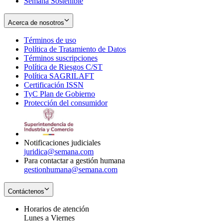
Semana Sostenible
Acerca de nosotros
Términos de uso
Opens
Política de Tratamiento de Datos
in
Opens
Términos suscripciones
new
Opens
in
Política de Riesgos C/ST
window
in
Opens
new
Política SAGRILAFT
Opens
new
in
window
Certificación ISSN
Opens
in
window
new
TyC Plan de Gobierno
in
new
Opens
window
Protección del consumidor
new
window
in
Opens
window
new
in
window
new
window
Notificaciones judiciales
juridica@semana.com
Para contactar a gestión humana
gestionhumana@semana.com
Contáctenos
Horarios de atención
Lunes a Viernes