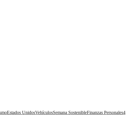
ismo
Estados Unidos
Vehículos
Semana Sostenible
Finanzas Personales
4