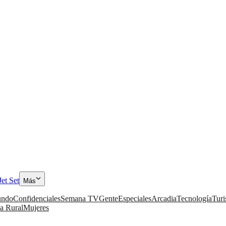
Jet Set
Más
ndo
Confidenciales
Semana TV
Gente
Especiales
Arcadia
Tecnología
Tur
a Rural
Mujeres