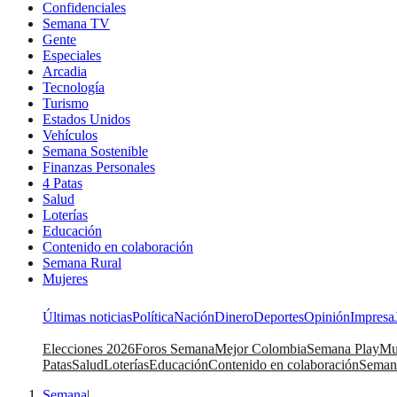
Confidenciales
Semana TV
Gente
Especiales
Arcadia
Tecnología
Turismo
Estados Unidos
Vehículos
Semana Sostenible
Finanzas Personales
4 Patas
Salud
Loterías
Educación
Contenido en colaboración
Semana Rural
Mujeres
Últimas noticias
Política
Nación
Dinero
Deportes
Opinión
Impresa
Elecciones 2026
Foros Semana
Mejor Colombia
Semana Play
Mu
Patas
Salud
Loterías
Educación
Contenido en colaboración
Seman
Semana
|