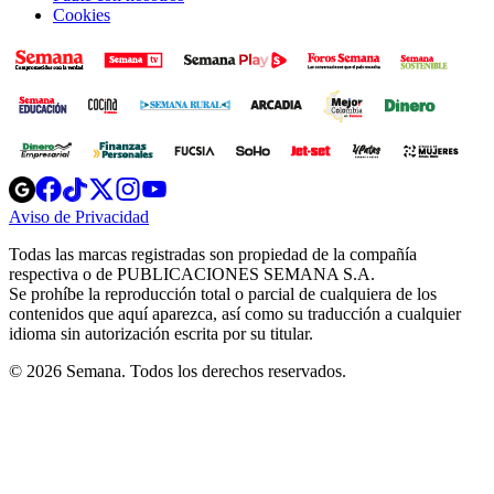
Cookies
Opens
Opens
Opens
Opens
Opens
in
in
in
in
in
Aviso de Privacidad
Opens
new
new
new
new
new
in
window
window
window
window
window
Todas las marcas registradas son propiedad de la compañía
new
respectiva o de PUBLICACIONES SEMANA S.A.
window
Se prohíbe la reproducción total o parcial de cualquiera de los
contenidos que aquí aparezca, así como su traducción a cualquier
idioma sin autorización escrita por su titular.
© 2026 Semana. Todos los derechos reservados.