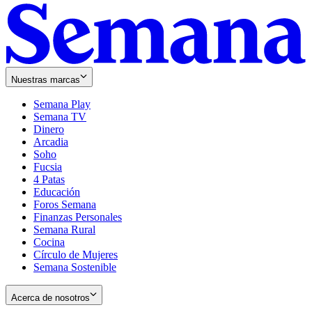
Nuestras marcas
Semana Play
Semana TV
Dinero
Arcadia
Soho
Opens
Fucsia
in
Opens
4 Patas
new
in
Educación
window
new
Foros Semana
window
Finanzas Personales
Semana Rural
Cocina
Círculo de Mujeres
Semana Sostenible
Acerca de nosotros