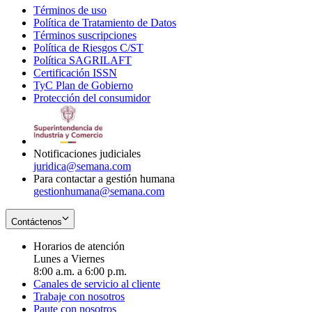
Términos de uso
Opens
Política de Tratamiento de Datos
in
Opens
Términos suscripciones
new
Opens
in
Política de Riesgos C/ST
window
in
Opens
new
Política SAGRILAFT
Opens
new
in
window
Certificación ISSN
Opens
in
window
new
TyC Plan de Gobierno
in
new
Opens
window
Protección del consumidor
new
window
in
Opens
window
new
in
window
new
window
Notificaciones judiciales
juridica@semana.com
Para contactar a gestión humana
gestionhumana@semana.com
Contáctenos
Horarios de atención
Lunes a Viernes
8:00 a.m. a 6:00 p.m.
Canales de servicio al cliente
Trabaje con nosotros
Paute con nosotros