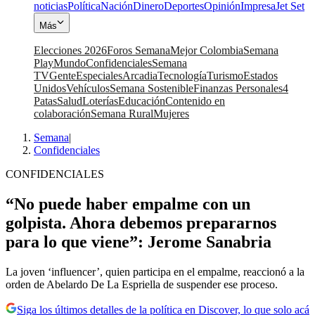
noticias
Política
Nación
Dinero
Deportes
Opinión
Impresa
Jet Set
Más
Elecciones 2026
Foros Semana
Mejor Colombia
Semana
Play
Mundo
Confidenciales
Semana
TV
Gente
Especiales
Arcadia
Tecnología
Turismo
Estados
Unidos
Vehículos
Semana Sostenible
Finanzas Personales
4
Patas
Salud
Loterías
Educación
Contenido en
colaboración
Semana Rural
Mujeres
Semana
|
Confidenciales
CONFIDENCIALES
“No puede haber empalme con un
golpista. Ahora debemos prepararnos
para lo que viene”: Jerome Sanabria
La joven ‘influencer’, quien participa en el empalme, reaccionó a la
orden de Abelardo De La Espriella de suspender ese proceso.
Siga los últimos detalles de la política en Discover, lo que solo acá