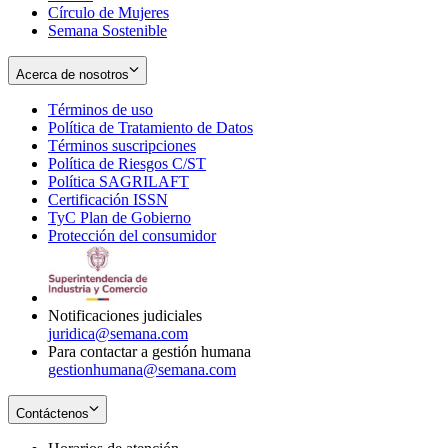
Círculo de Mujeres
Semana Sostenible
Acerca de nosotros
Términos de uso
Opens
Política de Tratamiento de Datos
in
Opens
Términos suscripciones
new
Opens
in
Política de Riesgos C/ST
window
in
Opens
new
Política SAGRILAFT
Opens
new
in
window
Certificación ISSN
Opens
in
window
new
TyC Plan de Gobierno
in
new
Opens
window
Protección del consumidor
new
window
in
Opens
window
new
in
window
new
window
Notificaciones judiciales
juridica@semana.com
Para contactar a gestión humana
gestionhumana@semana.com
Contáctenos