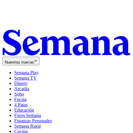
Nuestras marcas
Semana Play
Semana TV
Dinero
Arcadia
Soho
Opens
Fucsia
in
Opens
4 Patas
new
in
Educación
window
new
Foros Semana
window
Finanzas Personales
Semana Rural
Cocina