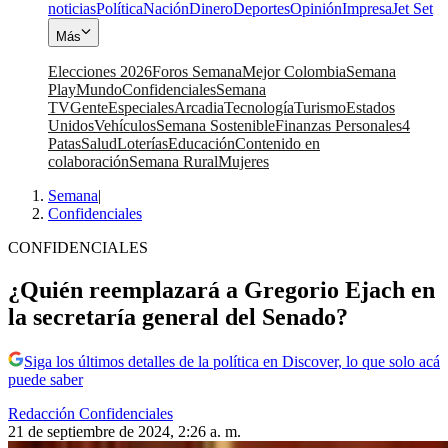
noticias
Política
Nación
Dinero
Deportes
Opinión
Impresa
Jet Set
Más
Elecciones 2026
Foros Semana
Mejor Colombia
Semana
Play
Mundo
Confidenciales
Semana
TV
Gente
Especiales
Arcadia
Tecnología
Turismo
Estados
Unidos
Vehículos
Semana Sostenible
Finanzas Personales
4
Patas
Salud
Loterías
Educación
Contenido en
colaboración
Semana Rural
Mujeres
Semana
|
Confidenciales
CONFIDENCIALES
¿Quién reemplazará a Gregorio Ejach en
la secretaría general del Senado?
Siga los últimos detalles de la política en Discover, lo que solo acá
puede saber
Redacción Confidenciales
21 de septiembre de 2024, 2:26 a. m.