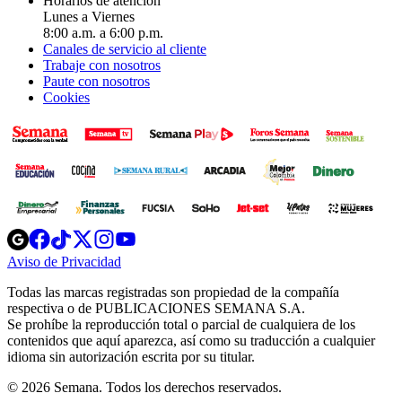
Horarios de atención
Lunes a Viernes
8:00 a.m. a 6:00 p.m.
Canales de servicio al cliente
Trabaje con nosotros
Paute con nosotros
Cookies
Opens
Opens
Opens
Opens
Opens
in
in
in
in
in
Aviso de Privacidad
Opens
new
new
new
new
new
in
window
window
window
window
window
Todas las marcas registradas son propiedad de la compañía
new
respectiva o de PUBLICACIONES SEMANA S.A.
window
Se prohíbe la reproducción total o parcial de cualquiera de los
contenidos que aquí aparezca, así como su traducción a cualquier
idioma sin autorización escrita por su titular.
© 2026 Semana. Todos los derechos reservados.