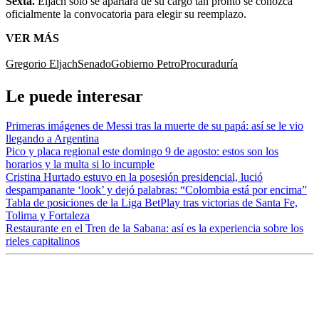
Sexta.
Eljach solo se apartará de su cargo tan pronto se conozca
oficialmente la convocatoria para elegir su reemplazo.
VER MÁS
Gregorio Eljach
Senado
Gobierno Petro
Procuraduría
Le puede interesar
Primeras imágenes de Messi tras la muerte de su papá: así se le vio
llegando a Argentina
Pico y placa regional este domingo 9 de agosto: estos son los
horarios y la multa si lo incumple
Cristina Hurtado estuvo en la posesión presidencial, lució
despampanante ‘look’ y dejó palabras: “Colombia está por encima”
Tabla de posiciones de la Liga BetPlay tras victorias de Santa Fe,
Tolima y Fortaleza
Restaurante en el Tren de la Sabana: así es la experiencia sobre los
rieles capitalinos