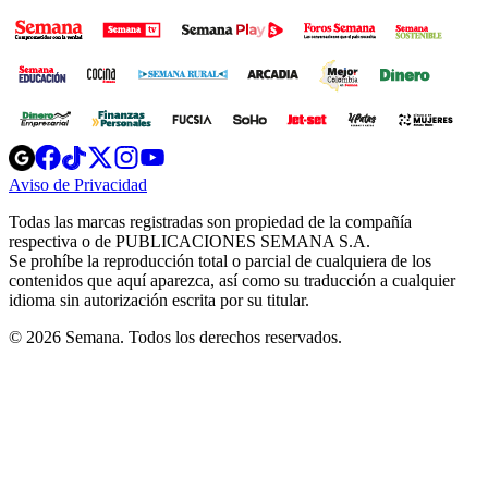
Opens
Opens
Opens
Opens
Opens
in
in
in
in
in
Aviso de Privacidad
Opens
new
new
new
new
new
in
window
window
window
window
window
Todas las marcas registradas son propiedad de la compañía
new
respectiva o de PUBLICACIONES SEMANA S.A.
window
Se prohíbe la reproducción total o parcial de cualquiera de los
contenidos que aquí aparezca, así como su traducción a cualquier
idioma sin autorización escrita por su titular.
© 2026 Semana. Todos los derechos reservados.