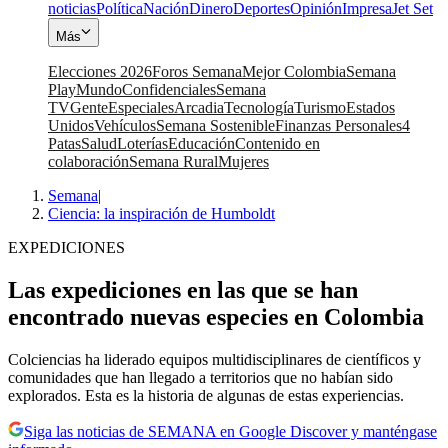
noticias
Política
Nación
Dinero
Deportes
Opinión
Impresa
Jet Set
Más
Elecciones 2026
Foros Semana
Mejor Colombia
Semana
Play
Mundo
Confidenciales
Semana
TV
Gente
Especiales
Arcadia
Tecnología
Turismo
Estados
Unidos
Vehículos
Semana Sostenible
Finanzas Personales
4
Patas
Salud
Loterías
Educación
Contenido en
colaboración
Semana Rural
Mujeres
Semana
|
Ciencia: la inspiración de Humboldt
EXPEDICIONES
Las expediciones en las que se han
encontrado nuevas especies en Colombia
Colciencias ha liderado equipos multidisciplinares de científicos y
comunidades que han llegado a territorios que no habían sido
explorados. Esta es la historia de algunas de estas experiencias.
Siga las noticias de SEMANA en Google Discover y manténgase