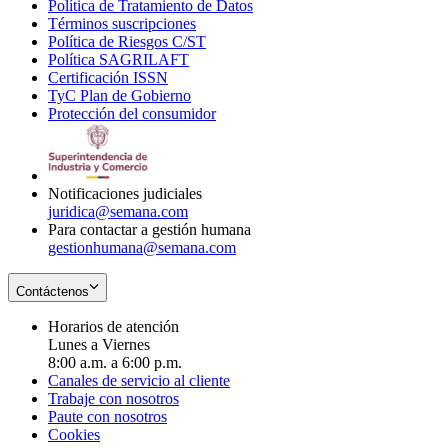
Política de Tratamiento de Datos
in
Opens
Términos suscripciones
new
Opens
in
Política de Riesgos C/ST
window
in
Opens
new
Política SAGRILAFT
Opens
new
in
window
Certificación ISSN
Opens
in
window
new
TyC Plan de Gobierno
in
new
Opens
window
Protección del consumidor
new
window
in
Opens
window
new
in
window
new
window
Notificaciones judiciales
juridica@semana.com
Para contactar a gestión humana
gestionhumana@semana.com
Contáctenos
Horarios de atención
Lunes a Viernes
8:00 a.m. a 6:00 p.m.
Canales de servicio al cliente
Trabaje con nosotros
Paute con nosotros
Cookies