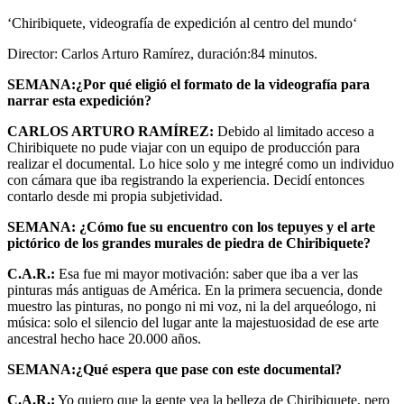
‘Chiribiquete, videografía de expedición al centro del mundo‘
Director: Carlos Arturo Ramírez, duración:84 minutos.
SEMANA:¿Por qué eligió el formato de la videografía para
narrar esta expedición?
CARLOS ARTURO RAMÍREZ:
Debido al limitado acceso a
Chiribiquete no pude viajar con un equipo de producción para
realizar el documental. Lo hice solo y me integré como un individuo
con cámara que iba registrando la experiencia. Decidí entonces
contarlo desde mi propia subjetividad.
SEMANA: ¿Cómo fue su encuentro con los tepuyes y el arte
pictórico de los grandes murales de piedra de Chiribiquete?
C.A.R.:
Esa fue mi mayor motivación: saber que iba a ver las
pinturas más antiguas de América. En la primera secuencia, donde
muestro las pinturas, no pongo ni mi voz, ni la del arqueólogo, ni
música: solo el silencio del lugar ante la majestuosidad de ese arte
ancestral hecho hace 20.000 años.
SEMANA:¿Qué espera que pase con este documental?
C.A.R.:
Yo quiero que la gente vea la belleza de Chiribiquete, pero