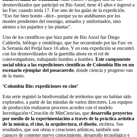
desmovilizados que participó en Bio Anorí, tiene 43 años e ingresó a
las Farc cuando tenía 17. Fue uno de los guías de la expedición.
“Eso fue bien bonito –dice– porque ya no andábamos por los
montes pendientes del enemigo, armados y uniformados, sino
atentos a los pajaritos y las plantas”.
Uno de los científicos que hizo parte de Bio Anorí fue Diego
Calderón, biólogo y ornitólogo, que fue secuestrado por las Farc en
la Serranía del Perijá hace 16 años. Y en esta expedición se encontró
con los desmovilizados de la guerrilla ahora en el rol de
coinvestigadores, trabajando hombro a hombro.
Este componente
social ubica a las expediciones científicas de Colombia Bio en un
escenario ejemplar del posacuerdo
, donde ciencia y progreso van
de la mano.
‘Colombia Bio: expediciones en cine’
Esta serie registró la biodiversidad de territorios que no habían sido
explorados, a partir de las miradas de varios directores. Los equipos
de producción realizaron procesos acordes con el modelo
Investigación+Creación de MinCiencias, que
desarrolla proyectos
por medio de la experimentación a través de la práctica artística
de la música, el cine, la arquitectura, el diseño
, etcétera. Sus
resultados, que son obras o creaciones artísticas, también son
capaces de contener nuevo conocimiento, desarrollo tecnológico e