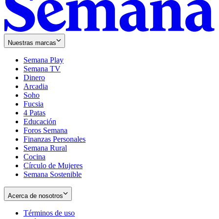
Nuestras marcas
Semana Play
Semana TV
Dinero
Arcadia
Soho
Opens
Fucsia
in
Opens
4 Patas
new
in
Educación
window
new
Foros Semana
window
Finanzas Personales
Semana Rural
Cocina
Círculo de Mujeres
Semana Sostenible
Acerca de nosotros
Términos de uso
Opens