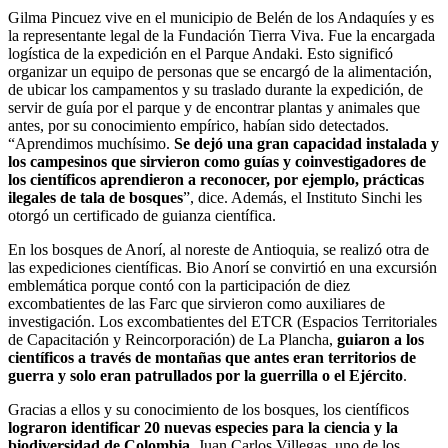
Gilma Pincuez vive en el municipio de Belén de los Andaquíes y es
la representante legal de la Fundación Tierra Viva. Fue la encargada
logística de la expedición en el Parque Andaki. Esto significó
organizar un equipo de personas que se encargó de la alimentación,
de ubicar los campamentos y su traslado durante la expedición, de
servir de guía por el parque y de encontrar plantas y animales que
antes, por su conocimiento empírico, habían sido detectados.
“Aprendimos muchísimo.
Se dejó una gran capacidad instalada y
los campesinos que sirvieron como guías y coinvestigadores de
los científicos aprendieron a reconocer, por ejemplo, prácticas
ilegales de tala de bosques
”, dice. Además, el Instituto Sinchi les
otorgó un certificado de guianza científica.
En los bosques de Anorí, al noreste de Antioquia, se realizó otra de
las expediciones científicas. Bio Anorí se convirtió en una excursión
emblemática porque contó con la participación de diez
excombatientes de las Farc que sirvieron como auxiliares de
investigación. Los excombatientes del ETCR (Espacios Territoriales
de Capacitación y Reincorporación) de La Plancha,
guiaron a los
científicos a través de montañas que antes eran territorios de
guerra y solo eran patrullados por la guerrilla o el Ejército
.
Gracias a ellos y su conocimiento de los bosques, los científicos
lograron identificar 20 nuevas especies para la ciencia y la
biodiversidad de Colombia
. Juan Carlos Villegas, uno de los