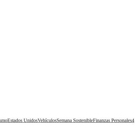
ismo
Estados Unidos
Vehículos
Semana Sostenible
Finanzas Personales
4