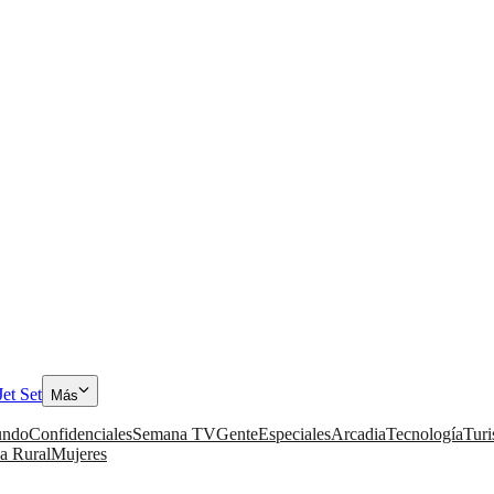
Jet Set
Más
ndo
Confidenciales
Semana TV
Gente
Especiales
Arcadia
Tecnología
Tur
a Rural
Mujeres