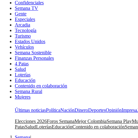
Confidenciales
Semana TV
Gente
Especiales
Arcadia
Tecnología
Turismo
Estados Unidos
Vehículos
Semana Sostenible
Finanzas Personales
4 Patas
Salud
Loterías
Educación
Contenido en colaboración
Semana Rural
Mujeres
Últimas noticias
Política
Nación
Dinero
Deportes
Opinión
Impresa
Elecciones 2026
Foros Semana
Mejor Colombia
Semana Play
Mu
Patas
Salud
Loterías
Educación
Contenido en colaboración
Seman
Semana
|