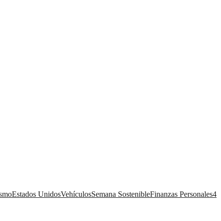
ismo
Estados Unidos
Vehículos
Semana Sostenible
Finanzas Personales
4