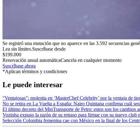
Se registró una mutación que no aparece en las 3.592 secuencias gen
Lea sin límites.
Suscríbase desde
$199.000
Renovación anual automática
Cancela en cualquier momento
Suscríbase ahora
*Aplican términos y condiciones
Le puede interesar
“Ventajosas”: molestia en ‘MasterChef Celebrity’ por la ventaja de tiemp
No se retira en La Vuelta a España: Nairo Quintana confirma cuál será
El último decreto del MinTransporte de Petro: estos son los cambios 
Vozinha expuso la razón de su retraso para firmar con su nuevo club 
Selección Colombia femenina cae con México en la final de los Centr