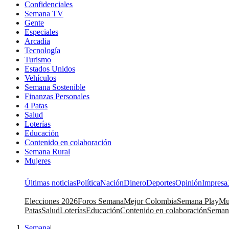
Confidenciales
Semana TV
Gente
Especiales
Arcadia
Tecnología
Turismo
Estados Unidos
Vehículos
Semana Sostenible
Finanzas Personales
4 Patas
Salud
Loterías
Educación
Contenido en colaboración
Semana Rural
Mujeres
Últimas noticias
Política
Nación
Dinero
Deportes
Opinión
Impresa
Elecciones 2026
Foros Semana
Mejor Colombia
Semana Play
Mu
Patas
Salud
Loterías
Educación
Contenido en colaboración
Seman
Semana
|