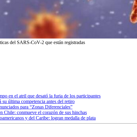
éticas del SARS-CoV-2 que están registradas
o en el atril que desató la furia de los participantes
 su última competencia antes del retiro
anunciados para “Zonas Diferenciales”
en Chile: conmueve el corazón de sus hinchas
oamericanos y del Caribe: logran medalla de plata