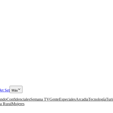
Jet Set
Más
ndo
Confidenciales
Semana TV
Gente
Especiales
Arcadia
Tecnología
Tur
a Rural
Mujeres