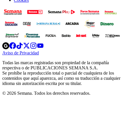
Cookies
Opens
Opens
Opens
Opens
Opens
in
in
in
in
in
Aviso de Privacidad
Opens
new
new
new
new
new
in
window
window
window
window
window
Todas las marcas registradas son propiedad de la compañía
new
respectiva o de PUBLICACIONES SEMANA S.A.
window
Se prohíbe la reproducción total o parcial de cualquiera de los
contenidos que aquí aparezca, así como su traducción a cualquier
idioma sin autorización escrita por su titular.
© 2026 Semana. Todos los derechos reservados.