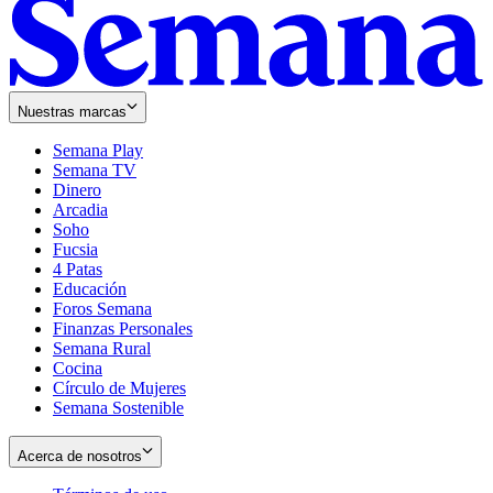
Nuestras marcas
Semana Play
Semana TV
Dinero
Arcadia
Soho
Opens
Fucsia
in
Opens
4 Patas
new
in
Educación
window
new
Foros Semana
window
Finanzas Personales
Semana Rural
Cocina
Círculo de Mujeres
Semana Sostenible
Acerca de nosotros