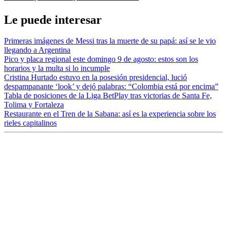
Le puede interesar
Primeras imágenes de Messi tras la muerte de su papá: así se le vio
llegando a Argentina
Pico y placa regional este domingo 9 de agosto: estos son los
horarios y la multa si lo incumple
Cristina Hurtado estuvo en la posesión presidencial, lució
despampanante ‘look’ y dejó palabras: “Colombia está por encima”
Tabla de posiciones de la Liga BetPlay tras victorias de Santa Fe,
Tolima y Fortaleza
Restaurante en el Tren de la Sabana: así es la experiencia sobre los
rieles capitalinos