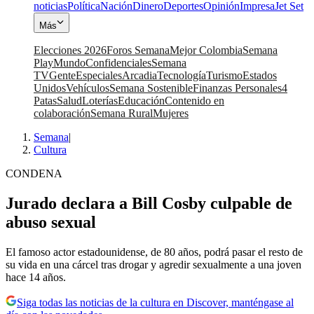
noticias
Política
Nación
Dinero
Deportes
Opinión
Impresa
Jet Set
Más
Elecciones 2026
Foros Semana
Mejor Colombia
Semana
Play
Mundo
Confidenciales
Semana
TV
Gente
Especiales
Arcadia
Tecnología
Turismo
Estados
Unidos
Vehículos
Semana Sostenible
Finanzas Personales
4
Patas
Salud
Loterías
Educación
Contenido en
colaboración
Semana Rural
Mujeres
Semana
|
Cultura
CONDENA
Jurado declara a Bill Cosby culpable de
abuso sexual
El famoso actor estadounidense, de 80 años, podrá pasar el resto de
su vida en una cárcel tras drogar y agredir sexualmente a una joven
hace 14 años.
Siga todas las noticias de la cultura en Discover, manténgase al