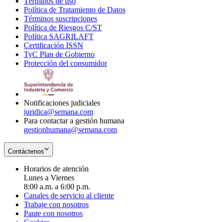
Términos de uso
Opens
Política de Tratamiento de Datos
in
Opens
Términos suscripciones
new
Opens
in
Política de Riesgos C/ST
window
in
Opens
new
Política SAGRILAFT
Opens
new
in
window
Certificación ISSN
Opens
in
window
new
TyC Plan de Gobierno
in
new
Opens
window
Protección del consumidor
new
window
in
Opens
window
new
in
window
new
window
Notificaciones judiciales
juridica@semana.com
Para contactar a gestión humana
gestionhumana@semana.com
Contáctenos
Horarios de atención
Lunes a Viernes
8:00 a.m. a 6:00 p.m.
Canales de servicio al cliente
Trabaje con nosotros
Paute con nosotros