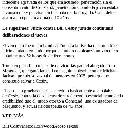
indecente agravada de los que era acusado: penetración sin el
consentimiento de Constand, penetración cuando la joven estaba
inconsciente y penetración tras haber sido drogada. Cada delito
acarrea una pena máxima de 10 años.
Le sugerimos:
Juicio contra
Bill
Cosby
jurado continuará
deliberaciones el jueves
El veredicto fue una reivindicación para la fiscalía tras un primer
juicio anulado en junio porque el jurado no alcanzó un veredicto
unánime tras 52 horas de deliberaciones.
También puso fin a una serie de victorias para el abogado Tom
Mesereau, que ganó fama al conseguir la absolución de Michael
Jackson por abuso sexual de menores en 2005, pero que no
consiguió salvar a Cosby.
El caso, sin pruebas físicas, se redujo básicamente a la palabra
de Cosby contra la de su acusadora y dependió esencialmente de la
credibilidad que el jurado otorgó a Constand, una exjugadora de
básquetbol y actual fisioterapeuta de 45 años.
VER MÁS
Bill Cosby
Metoo
Hollywood
Acoso sexual