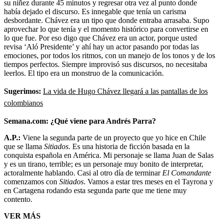
su niñez durante 45 minutos y regresar otra vez al punto donde
había dejado el discurso. Es innegable que tenía un carisma
desbordante. Chávez era un tipo que donde entraba arrasaba. Supo
aprovechar lo que tenía y el momento histórico para convertirse en
lo que fue. Por eso digo que Chávez era un actor, porque usted
revisa ‘Aló Presidente’ y ahí hay un actor pasando por todas las
emociones, por todos los ritmos, con un manejo de los tonos y de los
tiempos perfectos. Siempre improvisó sus discursos, no necesitaba
leerlos. El tipo era un monstruo de la comunicación.
Sugerimos:
La vida de Hugo Chávez llegará a las pantallas de los
colombianos
Semana.com: ¿Qué viene para Andrés Parra?
A.P.:
Viene la segunda parte de un proyecto que yo hice en Chile
que se llama
Sitiados
. Es una historia de ficción basada en la
conquista española en América. Mi personaje se llama Juan de Salas
y es un tirano, terrible; es un personaje muy bonito de interpretar,
actoralmente hablando. Casi al otro día de terminar
El Comandante
comenzamos con
Sitiados
. Vamos a estar tres meses en el Tayrona y
en Cartagena rodando esta segunda parte que me tiene muy
contento.
VER MÁS