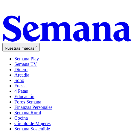
Nuestras marcas
Semana Play
Semana TV
Dinero
Arcadia
Soho
Opens
Fucsia
in
Opens
4 Patas
new
in
Educación
window
new
Foros Semana
window
Finanzas Personales
Semana Rural
Cocina
Círculo de Mujeres
Semana Sostenible