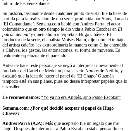
futuro de los venezolanos.
Su historia, fascinante desde cualquier punto de vista, fue la base de
partida para la realización de una serie, producida por Sony, llamada
‘El Comandante’. Semana.com habló con Andrés Parra, el actor
colombiano que en otro tiempo le dio vida a Pablo Escobar en
El
patrón del mal
y quien ahora interpreta a Hugo Chávez. El
productor de la serie, el analista Moises Naím, dijo sobre el trabajo
del artista caleño: “es extraordinaria la manera como él ha entendido
a Chávez, los gestos, las entonaciones, su forma de moverse. Es
realmente espeluznante el parecido”.
Antes de hacer este personaje se negó a interpretar nuevamente al
fundador del Cartel de Medellín para la serie
Narcos
de Netflix, y
aseguró que la idea de hacer el papel de ‘El Chapo’ Guzmán
tampoco está en sus planes, pues no desea interpretar papeles que lo
encasillen.
Le recomendamos:
“Yo ya no era Andrés, sino Pablo Escobar”
Semana.com: ¿Por qué decidió aceptar el papel de Hugo
Chávez?
Andrés Parra (A.P.):
Más que aceptarlo fue un regalo que me
llegó. Después de interpretar a Pablo Escobar estaba pensando en