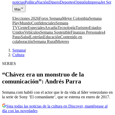
noticias
Política
Nación
Dinero
Deportes
Opinión
Impresa
Jet Set
Más
Elecciones 2026
Foros Semana
Mejor Colombia
Semana
Play
Mundo
Confidenciales
Semana
TV
Gente
Especiales
Arcadia
Tecnología
Turismo
Estados
Unidos
Vehículos
Semana Sostenible
Finanzas Personales
4
Patas
Salud
Loterías
Educación
Contenido en
colaboración
Semana Rural
Mujeres
Semana
|
Cultura
SERIES
“Chávez era un monstruo de la
comunicación”: Andrés Parra
Semana.com habló con el actor que le da vida al líder venezolano en
la serie de Sony ‘El comandante’, que se estrena en enero de 2017.
Siga todas las noticias de la cultura en Discover, manténgase al
día con las novedades