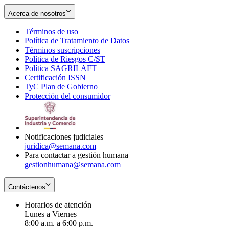
Acerca de nosotros
Términos de uso
Opens
Política de Tratamiento de Datos
in
Opens
Términos suscripciones
new
Opens
in
Política de Riesgos C/ST
window
in
Opens
new
Política SAGRILAFT
Opens
new
in
window
Certificación ISSN
Opens
in
window
new
TyC Plan de Gobierno
in
new
Opens
window
Protección del consumidor
new
window
in
Opens
window
new
in
window
new
window
Notificaciones judiciales
juridica@semana.com
Para contactar a gestión humana
gestionhumana@semana.com
Contáctenos
Horarios de atención
Lunes a Viernes
8:00 a.m. a 6:00 p.m.