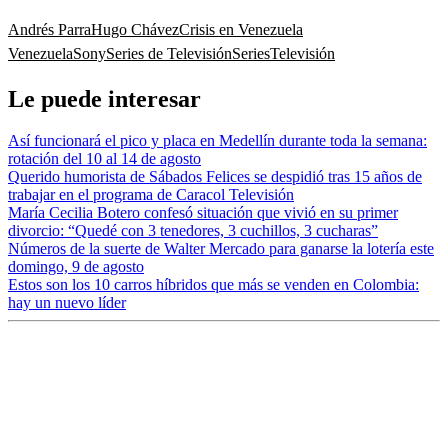
Andrés Parra
Hugo Chávez
Crisis en Venezuela
Venezuela
Sony
Series de Televisión
Series
Televisión
Le puede interesar
Así funcionará el pico y placa en Medellín durante toda la semana:
rotación del 10 al 14 de agosto
Querido humorista de Sábados Felices se despidió tras 15 años de
trabajar en el programa de Caracol Televisión
María Cecilia Botero confesó situación que vivió en su primer
divorcio: “Quedé con 3 tenedores, 3 cuchillos, 3 cucharas”
Números de la suerte de Walter Mercado para ganarse la lotería este
domingo, 9 de agosto
Estos son los 10 carros híbridos que más se venden en Colombia:
hay un nuevo líder