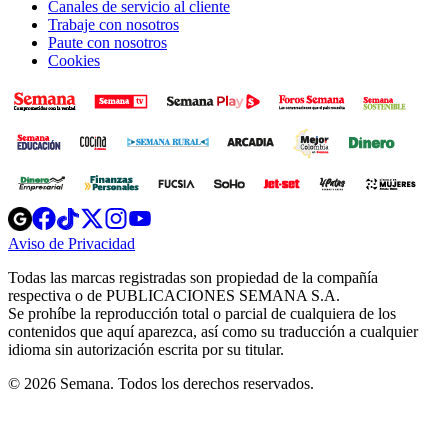
Canales de servicio al cliente
Trabaje con nosotros
Paute con nosotros
Cookies
Opens
Opens
Opens
Opens
Opens
in
in
in
in
in
Aviso de Privacidad
Opens
new
new
new
new
new
in
window
window
window
window
window
Todas las marcas registradas son propiedad de la compañía
new
respectiva o de PUBLICACIONES SEMANA S.A.
window
Se prohíbe la reproducción total o parcial de cualquiera de los
contenidos que aquí aparezca, así como su traducción a cualquier
idioma sin autorización escrita por su titular.
© 2026 Semana. Todos los derechos reservados.