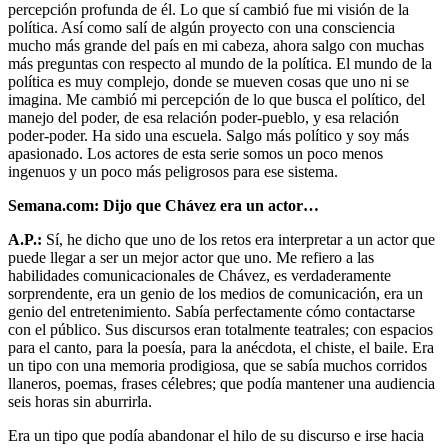
percepción profunda de él. Lo que sí cambió fue mi visión de la
política. Así como salí de algún proyecto con una consciencia
mucho más grande del país en mi cabeza, ahora salgo con muchas
más preguntas con respecto al mundo de la política. El mundo de la
política es muy complejo, donde se mueven cosas que uno ni se
imagina. Me cambió mi percepción de lo que busca el político, del
manejo del poder, de esa relación poder-pueblo, y esa relación
poder-poder. Ha sido una escuela. Salgo más político y soy más
apasionado. Los actores de esta serie somos un poco menos
ingenuos y un poco más peligrosos para ese sistema.
Semana.com: Dijo que Chávez era un actor…
A.P.:
Sí, he dicho que uno de los retos era interpretar a un actor que
puede llegar a ser un mejor actor que uno. Me refiero a las
habilidades comunicacionales de Chávez, es verdaderamente
sorprendente, era un genio de los medios de comunicación, era un
genio del entretenimiento. Sabía perfectamente cómo contactarse
con el público. Sus discursos eran totalmente teatrales; con espacios
para el canto, para la poesía, para la anécdota, el chiste, el baile. Era
un tipo con una memoria prodigiosa, que se sabía muchos corridos
llaneros, poemas, frases célebres; que podía mantener una audiencia
seis horas sin aburrirla.
Era un tipo que podía abandonar el hilo de su discurso e irse hacia