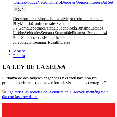
noticias
Política
Nación
Dinero
Deportes
Opinión
Impresa
Jet Set
Más
Elecciones 2026
Foros Semana
Mejor Colombia
Semana
Play
Mundo
Confidenciales
Semana
TV
Gente
Especiales
Arcadia
Tecnología
Turismo
Estados
Unidos
Vehículos
Semana Sostenible
Finanzas Personales
4
Patas
Salud
Loterías
Educación
Contenido en
colaboración
Semana Rural
Mujeres
Semana
|
Cultura
LA LEY DE LA SELVA
El drama de dos mujeres engañadas y el erotismo, son los
principales elementos de la versión televisada de "La vorágine"
Siga todas las noticias de la cultura en Discover, manténgase al
día con las novedades