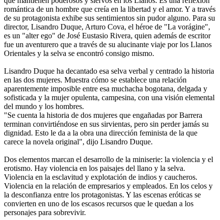
que mantienen poderosos y siervos en los Llanos. Es una reflexión
romántica de un hombre que creía en la libertad y el amor. Y a través
de su protagonista exhibe sus sentimientos sin pudor alguno. Para su
director, Lisandro Duque, Arturo Cova, el héroe de "La vorágine",
es un "alter ego" de José Eustasio Rivera, quien además de escritor
fue un aventurero que a través de su alucinante viaje por los Llanos
Orientales y la selva se encontró consigo mismo.
Lisandro Duque ha decantado esa selva verbal y centrado la historia
en las dos mujeres. Muestra cómo se establece una relación
aparentemente imposible entre esa muchacha bogotana, delgada y
sofisticada y la mujer opulenta, campesina, con una visión elemental
del mundo y los hombres.
"Se cuenta la historia de dos mujeres que engañadas por Barrera
terminan convirtiéndose en sus sirvientas, pero sin perder jamás su
dignidad. Esto le da a la obra una dirección feminista de la que
carece la novela original", dijo Lisandro Duque.
Dos elementos marcan el desarrollo de la miniserie: la violencia y el
erotismo. Hay violencia en los paisajes del llano y la selva.
Violencia en la esclavitud y explotación de indios y caucheros.
Violencia en la relación de empresarios y empleados. En los celos y
la desconfianza entre los protagonistas. Y las escenas eróticas se
convierten en uno de los escasos recursos que le quedan a los
personajes para sobrevivir.