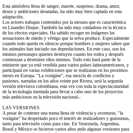
Esta atmósfera llena de sangre, muerte, suspenso, drama, amor,
deseo y ambiciones desatadas, ha sido muy bien captada en esta
adaptación.
Los actores trabajan contenidos por la mesura que es característica
en Lisandro Duque. También ha sido muy cuidadoso en la técnica
de los efectos especiales. Ha sabido recoger en imágenes las
sensaciones de miedo y vértigo que la selva produce. Especialmente
cuando todo queda en silencio porque hombres y mujeres saben que
los animales han iniciado sus depredaciones. En este caso, son los
mismos personajes quienes destruyen cuanto los rodea y después
comienzan a destruirse ellos mismos. Todo esto hará parte de la
miniserie que ya está vendida para varios países latinoamericanos, y
participará en varias exhibiciones que se realizaran en los proximos
meses en Europa. "La vorágine", esa mezcla de conflictos y
pasiones, narradas en los años veinte por Rivera, será la segunda
versión televisiva colombiana, esta vez con toda la espectacularidad
de la tecnología montada para llevar a cabo uno de los proyectos
más ambiciosos en la televisión nacional.-
LAS VERSIONES
A pesar de contener una trama llena de violencia y aventuras, "la
vorágine" ha despertado poco el interés de realizadores y guionistas,
tanto para televisión como para cine. En Venezuela, Argentina,
Brasil y México se hicieron varios años atrás algunas versiones para