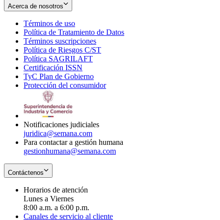
Acerca de nosotros
Términos de uso
Opens
Política de Tratamiento de Datos
in
Opens
Términos suscripciones
new
Opens
in
Política de Riesgos C/ST
window
in
Opens
new
Política SAGRILAFT
Opens
new
in
window
Certificación ISSN
Opens
in
window
new
TyC Plan de Gobierno
in
new
Opens
window
Protección del consumidor
new
window
in
Opens
window
new
in
window
new
window
Notificaciones judiciales
juridica@semana.com
Para contactar a gestión humana
gestionhumana@semana.com
Contáctenos
Horarios de atención
Lunes a Viernes
8:00 a.m. a 6:00 p.m.
Canales de servicio al cliente