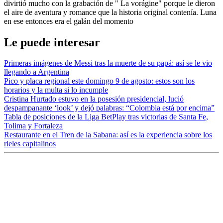
divirtió mucho con la grabación de " La vorágine" porque le dieron
el aire de aventura y romance que la historia original contenía. Luna
en ese entonces era el galán del momento
Le puede interesar
Primeras imágenes de Messi tras la muerte de su papá: así se le vio
llegando a Argentina
Pico y placa regional este domingo 9 de agosto: estos son los
horarios y la multa si lo incumple
Cristina Hurtado estuvo en la posesión presidencial, lució
despampanante ‘look’ y dejó palabras: “Colombia está por encima”
Tabla de posiciones de la Liga BetPlay tras victorias de Santa Fe,
Tolima y Fortaleza
Restaurante en el Tren de la Sabana: así es la experiencia sobre los
rieles capitalinos