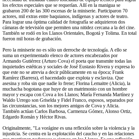
los efectos especiales que se requerían. Allí en la manigua se
grabaron 200 de las 300 escenas de la miniserie. Participaron 70
actores, mil extras entre baquianos, indígenas y actores de teatro.
Para lograr una óptima calidad de fotografía se adquirieron dos
cámaras de televisión que permiten una nitidez cercana a la del cine.
También se rodó en los Llanos Orientales, Bogotá y Tolima. En total
fueron mil horas de grabación.
Pero la miniserie no es sólo un derroche de tecnología. A ello se
suma un experimentado elenco de actores encabezados por
Armando Gutiérrez (Arturo Cova) el poeta que transmite todas las
inquietudes estéticas y sociales de José Eustasio Rivera y expresa lo
que este no se atrevia a decir públicamente en su época; Frank
Ramírez (Barrera), el hacendado que explota y esclaviza. Que
asesina y roba sin que nadie lo frene; Florina Lemaitre (Alicia), la
muchacha bogotana que huye de un matrimonio con un hombre
mayor y escapa con Cova a los Llanos; María Fernanda Martínez y
Waldo Urrego son Griselda y Fidel Franco, esposos, separados por
las circunstancias, son los mejores amigos de Cova y Alicia.
También actúan Carlos Barbosa, Carmenza Gómez, Alonso Ortiz,
Edgardo Román y Héctor Rivas.
Originalmente, "La vorágine es una reflexión sobre la violencia y la
injusticia. Se centra en la explotación del caucho y en las relaciones