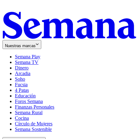
Nuestras marcas
Semana Play
Semana TV
Dinero
Arcadia
Soho
Opens
Fucsia
in
Opens
4 Patas
new
in
Educación
window
new
Foros Semana
window
Finanzas Personales
Semana Rural
Cocina
Círculo de Mujeres
Semana Sostenible