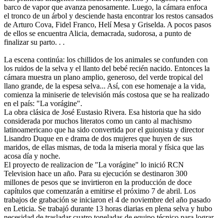
barco de vapor que avanza penosamente. Luego, la cámara enfoca
el tronco de un árbol y desciende hasta encontrar los restos cansados
de Arturo Cova, Fidel Franco, Helí Mesa y Griselda. A pocos pasos
de ellos se encuentra Alicia, demacrada, sudorosa, a punto de
finalizar su parto. . .
La escena continúa: los chillidos de los animales se confunden con
los ruidos de la selva y el llanto del bebé recién nacido. Entonces la
cámara muestra un plano amplio, generoso, del verde tropical del
llano grande, de la espesa selva... Así, con ese homenaje a la vida,
comienza la miniserie de televisión más costosa que se ha realizado
en el país: "La vorágine".
La obra clásica de José Eustasio Rivera. Esa historia que ha sido
considerada por muchos literatos como un canto al machismo
latinoamericano que ha sido convertida por el guionista y director
Lisandro Duque en e drama de dos mujeres que huyen de sus
maridos, de ellas mismas, de toda la miseria moral y física que las
acosa día y noche.
El proyecto de realizacion de "La vorágine" lo inició RCN
Television hace un año. Para su ejecución se destinaron 300
millones de pesos que se invirtieron en la producción de doce
capítulos que comenzarán a emitirse el próximo 7 de abril. Los
trabajos de grabación se iniciaron el 4 de noviembre del año pasado
en Leticia. Se trabajó durante 13 horas diarias en plena selva y hubo
necesidad de trasladar cuatro toneladas de equipo técnico para lograr