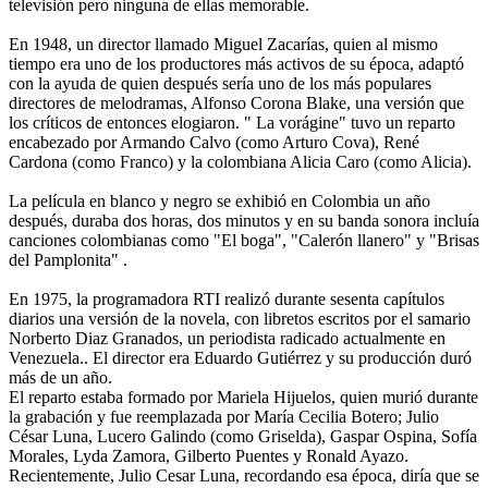
televisión pero ninguna de ellas memorable.
En 1948, un director llamado Miguel Zacarías, quien al mismo
tiempo era uno de los productores más activos de su época, adaptó
con la ayuda de quien después sería uno de los más populares
directores de melodramas, Alfonso Corona Blake, una versión que
los críticos de entonces elogiaron. " La vorágine" tuvo un reparto
encabezado por Armando Calvo (como Arturo Cova), René
Cardona (como Franco) y la colombiana Alicia Caro (como Alicia).
La película en blanco y negro se exhibió en Colombia un año
después, duraba dos horas, dos minutos y en su banda sonora incluía
canciones colombianas como "El boga", "Calerón llanero" y "Brisas
del Pamplonita" .
En 1975, la programadora RTI realizó durante sesenta capítulos
diarios una versión de la novela, con libretos escritos por el samario
Norberto Diaz Granados, un periodista radicado actualmente en
Venezuela.. El director era Eduardo Gutiérrez y su producción duró
más de un año.
El reparto estaba formado por Mariela Hijuelos, quien murió durante
la grabación y fue reemplazada por María Cecilia Botero; Julio
César Luna, Lucero Galindo (como Griselda), Gaspar Ospina, Sofía
Morales, Lyda Zamora, Gilberto Puentes y Ronald Ayazo.
Recientemente, Julio Cesar Luna, recordando esa época, diría que se