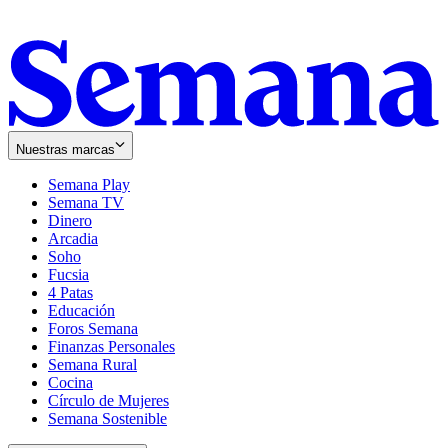
Nuestras marcas
Semana Play
Semana TV
Dinero
Arcadia
Soho
Opens
Fucsia
in
Opens
4 Patas
new
in
Educación
window
new
Foros Semana
window
Finanzas Personales
Semana Rural
Cocina
Círculo de Mujeres
Semana Sostenible