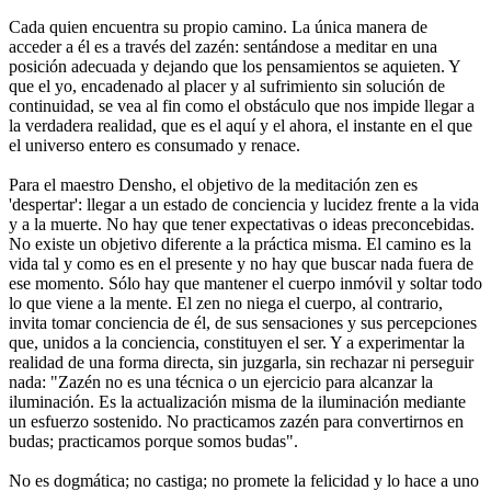
Cada quien encuentra su propio camino. La única manera de
acceder a él es a través del zazén: sentándose a meditar en una
posición adecuada y dejando que los pensamientos se aquieten. Y
que el yo, encadenado al placer y al sufrimiento sin solución de
continuidad, se vea al fin como el obstáculo que nos impide llegar a
la verdadera realidad, que es el aquí y el ahora, el instante en el que
el universo entero es consumado y renace.
Para el maestro Densho, el objetivo de la meditación zen es
'despertar': llegar a un estado de conciencia y lucidez frente a la vida
y a la muerte. No hay que tener expectativas o ideas preconcebidas.
No existe un objetivo diferente a la práctica misma. El camino es la
vida tal y como es en el presente y no hay que buscar nada fuera de
ese momento. Sólo hay que mantener el cuerpo inmóvil y soltar todo
lo que viene a la mente. El zen no niega el cuerpo, al contrario,
invita tomar conciencia de él, de sus sensaciones y sus percepciones
que, unidos a la conciencia, constituyen el ser. Y a experimentar la
realidad de una forma directa, sin juzgarla, sin rechazar ni perseguir
nada: "Zazén no es una técnica o un ejercicio para alcanzar la
iluminación. Es la actualización misma de la iluminación mediante
un esfuerzo sostenido. No practicamos zazén para convertirnos en
budas; practicamos porque somos budas".
No es dogmática; no castiga; no promete la felicidad y lo hace a uno