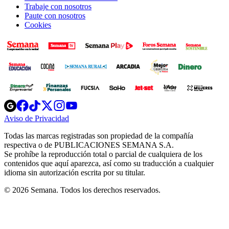
Trabaje con nosotros
Paute con nosotros
Cookies
Opens
Opens
Opens
Opens
Opens
in
in
in
in
in
Aviso de Privacidad
Opens
new
new
new
new
new
in
window
window
window
window
window
Todas las marcas registradas son propiedad de la compañía
new
respectiva o de PUBLICACIONES SEMANA S.A.
window
Se prohíbe la reproducción total o parcial de cualquiera de los
contenidos que aquí aparezca, así como su traducción a cualquier
idioma sin autorización escrita por su titular.
© 2026 Semana. Todos los derechos reservados.