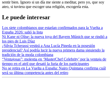
sentir bien. Ignoro si un día me siente a meditar, pero yo, que soy
ateo, si tuviera que escoger una religión, escogería esta.
Le puede interesar
Los siete colombianos que estarían confirmados para la Vuelta a
España 2026: salió la lista
Ni Kane ni Olise: la nueva joya del Bayern Múnich que se rindió a
los pies de Luis Díaz
¿Silvia Tcherassi vestirá a Ana Lucía Pineda en la posesión
presidencial? Así podría lucir la nueva primera dama siguiendo la
tradición de la moda colombiana
“Ventajosas”: molestia en ‘MasterChef Celebrity’ por la ventaja de
tiempo en el atril que desató la furia de los participantes
No se retira en La Vuelta a España: Nairo Quintana confirma cuál
será su última competencia antes del retiro