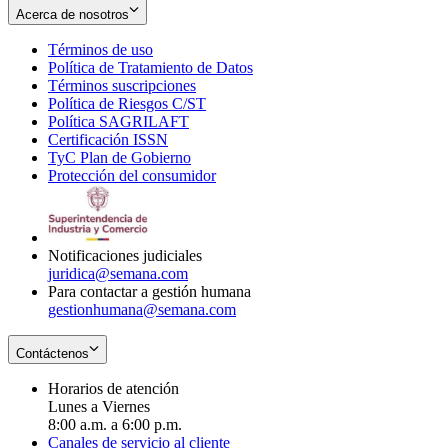
Acerca de nosotros
Términos de uso
Opens
Política de Tratamiento de Datos
in
Opens
Términos suscripciones
new
Opens
in
Política de Riesgos C/ST
window
in
Opens
new
Política SAGRILAFT
Opens
new
in
window
Certificación ISSN
Opens
in
window
new
TyC Plan de Gobierno
in
new
Opens
window
Protección del consumidor
new
window
in
Opens
window
new
in
window
new
window
Notificaciones judiciales
juridica@semana.com
Para contactar a gestión humana
gestionhumana@semana.com
Contáctenos
Horarios de atención
Lunes a Viernes
8:00 a.m. a 6:00 p.m.
Canales de servicio al cliente