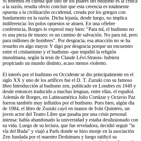
Si tenemos en cuenta que uno de los pilares del budismo es la crítica
a la razón, resulta obvio concluir que esta creencia es totalmente
opuesta a la civilización occidental, creada por los griegos con
fundamento en la razón. Dicha lejanía, desde luego, no implica
indiferencia: los polos opuestos se atraen. En una célebre
conferencia, Borges lo expresó muy bien: "Para mí, el budismo no
es una pieza de museo: es un camino de salvación. No para mí, pero
para millones de hombres". Por desgracia, esa atracción no se ha
resuelto en algo mayor. Y digo por desgracia porque un encuentro
entre el cristianismo y el budismo -que impidió la religión
musulmana, según la tesis de Claude Lévi-Strauss- hubiera
propiciado un mundo distinto, acaso menos violento.
El interés por el budismo en Occidente se dio principalmente en el
siglo XX y uno de los artífices fue el D. T. Zuzuki con su famoso
libro Introducción al budismo zen, publicado en Londres en 1949 y
desde entonces traducido a muchas lenguas, entre ellas, el español.
Además de Borges, en Latinoamérica Julio Cortázar y Octavio Paz
fueron también muy influidos por el budismo. Pues bien, algún día
de 1984, el libro de Zuzuki cayó en manos de Iván Quintero, un
joven actor del Teatro Libre que pasaba por una crisis personal
intensa: había abandonado la universidad y estaba desilusionado con
su vida. Luego de su lectura, que fue reveladora, decidió seguir "la
vía del Buda" y viajó a París donde se hizo monje en la asociación
Zen fundada por el maestro Deshimaru y luego ratificó su