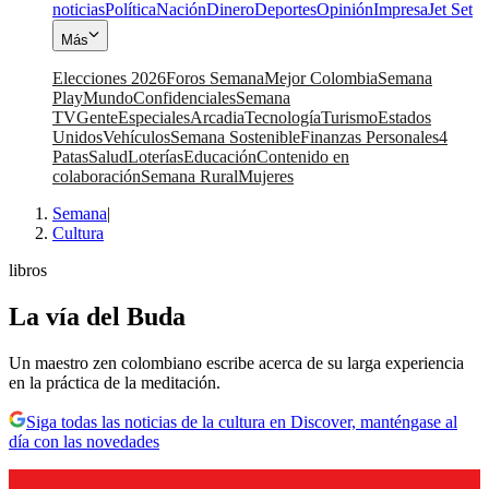
noticias
Política
Nación
Dinero
Deportes
Opinión
Impresa
Jet Set
Más
Elecciones 2026
Foros Semana
Mejor Colombia
Semana
Play
Mundo
Confidenciales
Semana
TV
Gente
Especiales
Arcadia
Tecnología
Turismo
Estados
Unidos
Vehículos
Semana Sostenible
Finanzas Personales
4
Patas
Salud
Loterías
Educación
Contenido en
colaboración
Semana Rural
Mujeres
Semana
|
Cultura
libros
La vía del Buda
Un maestro zen colombiano escribe acerca de su larga experiencia
en la práctica de la meditación.
Siga todas las noticias de la cultura en Discover, manténgase al
día con las novedades