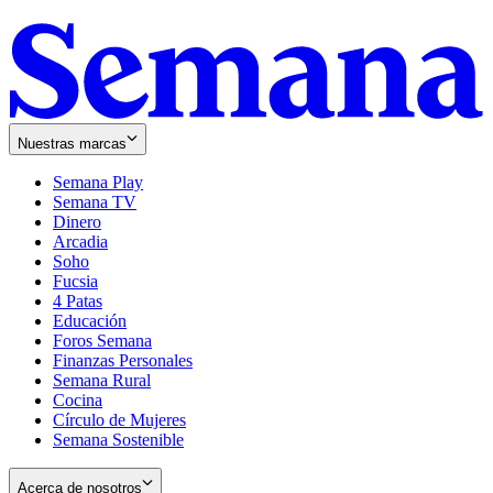
Nuestras marcas
Semana Play
Semana TV
Dinero
Arcadia
Soho
Opens
Fucsia
in
Opens
4 Patas
new
in
Educación
window
new
Foros Semana
window
Finanzas Personales
Semana Rural
Cocina
Círculo de Mujeres
Semana Sostenible
Acerca de nosotros