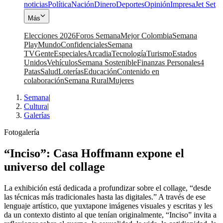
noticias
Política
Nación
Dinero
Deportes
Opinión
Impresa
Jet Set
Más
Elecciones 2026
Foros Semana
Mejor Colombia
Semana
Play
Mundo
Confidenciales
Semana
TV
Gente
Especiales
Arcadia
Tecnología
Turismo
Estados
Unidos
Vehículos
Semana Sostenible
Finanzas Personales
4
Patas
Salud
Loterías
Educación
Contenido en
colaboración
Semana Rural
Mujeres
Semana
|
Cultura
|
Galerías
Fotogalería
“Inciso”: Casa Hoffmann expone el
universo del collage
La exhibición está dedicada a profundizar sobre el collage, “desde
las técnicas más tradicionales hasta las digitales.” A través de ese
lenguaje artístico, que yuxtapone imágenes visuales y escritas y les
da un contexto distinto al que tenían originalmente, “Inciso” invita a