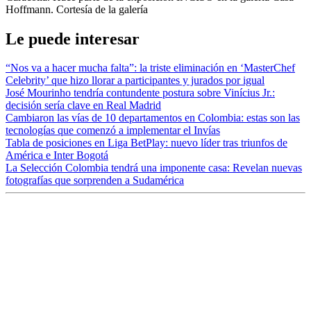
Hoffmann. Cortesía de la galería
Le puede interesar
“Nos va a hacer mucha falta”: la triste eliminación en ‘MasterChef
Celebrity’ que hizo llorar a participantes y jurados por igual
José Mourinho tendría contundente postura sobre Vinícius Jr.:
decisión sería clave en Real Madrid
Cambiaron las vías de 10 departamentos en Colombia: estas son las
tecnologías que comenzó a implementar el Invías
Tabla de posiciones en Liga BetPlay: nuevo líder tras triunfos de
América e Inter Bogotá
La Selección Colombia tendrá una imponente casa: Revelan nuevas
fotografías que sorprenden a Sudamérica