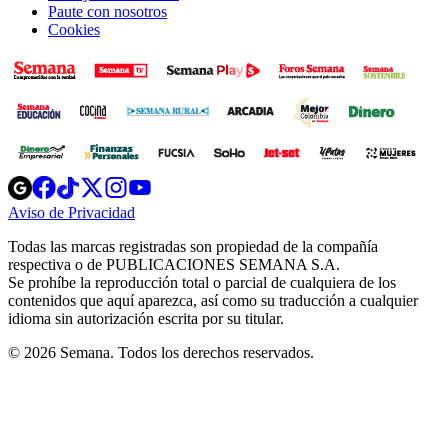
Paute con nosotros
Cookies
Opens
Opens
Opens
Opens
Opens
in
in
in
in
in
Aviso de Privacidad
Opens
new
new
new
new
new
in
window
window
window
window
window
Todas las marcas registradas son propiedad de la compañía
new
respectiva o de PUBLICACIONES SEMANA S.A.
window
Se prohíbe la reproducción total o parcial de cualquiera de los
contenidos que aquí aparezca, así como su traducción a cualquier
idioma sin autorización escrita por su titular.
© 2026 Semana. Todos los derechos reservados.