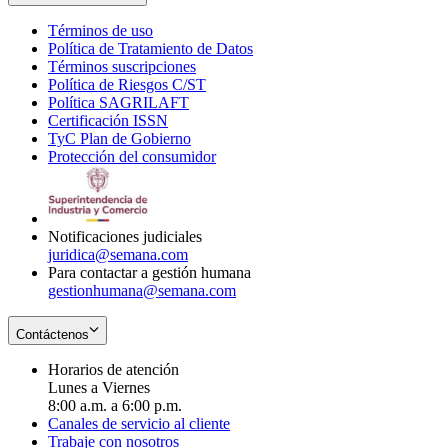
Términos de uso
Opens
Política de Tratamiento de Datos
in
Opens
Términos suscripciones
new
Opens
in
Política de Riesgos C/ST
window
in
Opens
new
Política SAGRILAFT
Opens
new
in
window
Certificación ISSN
Opens
in
window
new
TyC Plan de Gobierno
in
new
Opens
window
Protección del consumidor
new
window
in
Opens
window
new
in
window
new
window
Notificaciones judiciales
juridica@semana.com
Para contactar a gestión humana
gestionhumana@semana.com
Contáctenos
Horarios de atención
Lunes a Viernes
8:00 a.m. a 6:00 p.m.
Canales de servicio al cliente
Trabaje con nosotros