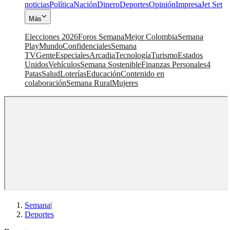
noticias
Política
Nación
Dinero
Deportes
Opinión
Impresa
Jet Set
Más
Elecciones 2026
Foros Semana
Mejor Colombia
Semana
Play
Mundo
Confidenciales
Semana
TV
Gente
Especiales
Arcadia
Tecnología
Turismo
Estados
Unidos
Vehículos
Semana Sostenible
Finanzas Personales
4
Patas
Salud
Loterías
Educación
Contenido en
colaboración
Semana Rural
Mujeres
Semana
|
Deportes