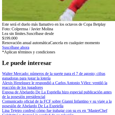
Este será el duelo más llamativo en los octavos de Copa Betplay
Foto:
Colprensa / Javier Molina
Lea sin límites.
Suscríbase desde
$199.000
Renovación anual automática
Cancela en cualquier momento
Suscríbase ahora
*Aplican términos y condiciones
Le puede interesar
Walter Mercado: números de la suerte para el 7 de agosto; cifras
ganadoras para jugar la lotería
Alexis Henríquez le respondió a Carlos Antonio Vélez: ventiló la
reacción de los jugadores
Esposa de Abelardo De La Espriella hizo especial publicación antes
de la posesión presidencial
Comunicado oficial de la FCF sobre Gianni Infantino y su viaje a la
posesión de Abelardo De La Espriella
Lina Tejeiro confesó cómo fue trabajar con su ex en ‘MasterChef