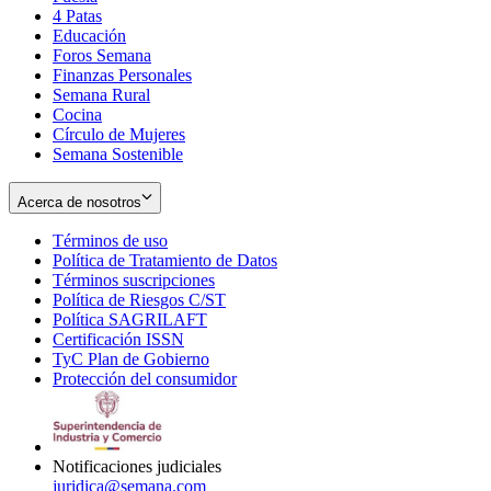
4 Patas
new
in
Educación
window
new
Foros Semana
window
Finanzas Personales
Semana Rural
Cocina
Círculo de Mujeres
Semana Sostenible
Acerca de nosotros
Términos de uso
Opens
Política de Tratamiento de Datos
in
Opens
Términos suscripciones
new
Opens
in
Política de Riesgos C/ST
window
in
Opens
new
Política SAGRILAFT
Opens
new
in
window
Certificación ISSN
Opens
in
window
new
TyC Plan de Gobierno
in
new
Opens
window
Protección del consumidor
new
window
in
Opens
window
new
in
window
new
window
Notificaciones judiciales
juridica@semana.com