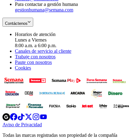
Para contactar a gestión humana
gestionhumana@semana.com
Contáctenos
Horarios de atención
Lunes a Viernes
8:00 a.m. a 6:00 p.m.
Canales de servicio al cliente
Trabaje con nosotros
Paute con nosotros
Cookies
Opens
Opens
Opens
Opens
Opens
in
in
in
in
in
Aviso de Privacidad
Opens
new
new
new
new
new
in
window
window
window
window
window
Todas las marcas registradas son propiedad de la compañía
new