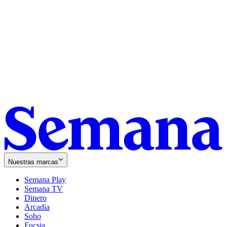
Nuestras marcas
Semana Play
Semana TV
Dinero
Arcadia
Soho
Opens
Fucsia
in
Opens