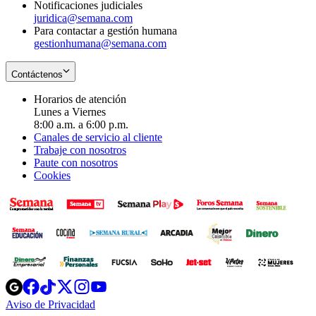
Notificaciones judiciales
juridica@semana.com
Para contactar a gestión humana
gestionhumana@semana.com
Contáctenos
Horarios de atención
Lunes a Viernes
8:00 a.m. a 6:00 p.m.
Canales de servicio al cliente
Trabaje con nosotros
Paute con nosotros
Cookies
Opens
Opens
Opens
Opens
Opens
in
in
in
in
in
Aviso de Privacidad
Opens
new
new
new
new
new