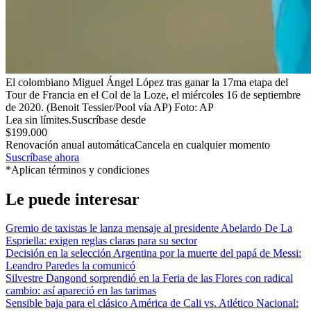
El colombiano Miguel Ángel López tras ganar la 17ma etapa del
Tour de Francia en el Col de la Loze, el miércoles 16 de septiembre
de 2020. (Benoit Tessier/Pool vía AP)
Foto:
AP
Lea sin límites.
Suscríbase desde
$199.000
Renovación anual automática
Cancela en cualquier momento
Suscríbase ahora
*Aplican términos y condiciones
Le puede interesar
Gremio de taxistas le lanza mensaje al presidente Abelardo De La
Espriella: exigen reglas claras para su sector
Decisión en la selección Argentina por la muerte del papá de Messi:
Leandro Paredes la comunicó
Silvestre Dangond sorprendió en la Feria de las Flores con radical
cambio: así apareció en las tarimas
Sensible baja para el clásico América de Cali vs. Atlético Nacional: