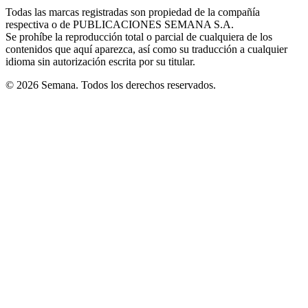
in
window
window
window
window
window
Todas las marcas registradas son propiedad de la compañía
new
respectiva o de PUBLICACIONES SEMANA S.A.
window
Se prohíbe la reproducción total o parcial de cualquiera de los
contenidos que aquí aparezca, así como su traducción a cualquier
idioma sin autorización escrita por su titular.
© 2026 Semana. Todos los derechos reservados.