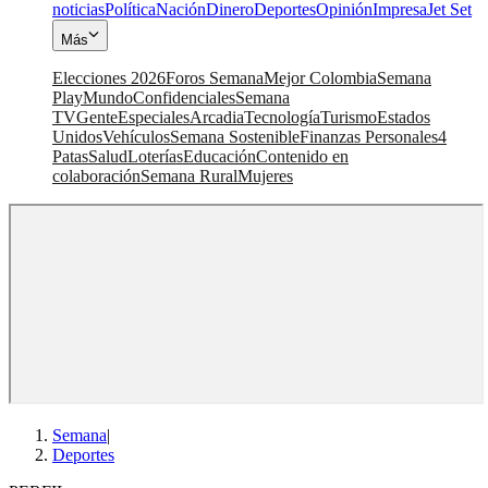
noticias
Política
Nación
Dinero
Deportes
Opinión
Impresa
Jet Set
Más
Elecciones 2026
Foros Semana
Mejor Colombia
Semana
Play
Mundo
Confidenciales
Semana
TV
Gente
Especiales
Arcadia
Tecnología
Turismo
Estados
Unidos
Vehículos
Semana Sostenible
Finanzas Personales
4
Patas
Salud
Loterías
Educación
Contenido en
colaboración
Semana Rural
Mujeres
Semana
|
Deportes