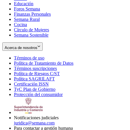
Educación
window
new
Foros Semana
window
Finanzas Personales
Semana Rural
Cocina
Círculo de Mujeres
Semana Sostenible
Acerca de nosotros
Términos de uso
Opens
Política de Tratamiento de Datos
in
Opens
Términos suscripciones
new
Opens
in
Política de Riesgos C/ST
window
in
Opens
new
Política SAGRILAFT
Opens
new
in
window
Certificación ISSN
Opens
in
window
new
TyC Plan de Gobierno
in
new
Opens
window
Protección del consumidor
new
window
in
Opens
window
new
in
window
new
window
Notificaciones judiciales
juridica@semana.com
Para contactar a gestión humana