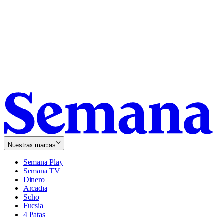
Nuestras marcas
Semana Play
Semana TV
Dinero
Arcadia
Soho
Opens
Fucsia
in
Opens
4 Patas
new
in