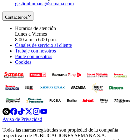
gestionhumana@semana.com
Contáctenos
Horarios de atención
Lunes a Viernes
8:00 a.m. a 6:00 p.m.
Canales de servicio al cliente
Trabaje con nosotros
Paute con nosotros
Cookies
Opens
Opens
Opens
Opens
Opens
in
in
in
in
in
Aviso de Privacidad
Opens
new
new
new
new
new
in
window
window
window
window
window
Todas las marcas registradas son propiedad de la compañía
new
respectiva o de PUBLICACIONES SEMANA S.A.
window