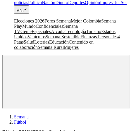
noticias
Política
Nación
Dinero
Deportes
Opinión
Impresa
Jet Set
Más
Elecciones 2026
Foros Semana
Mejor Colombia
Semana
Play
Mundo
Confidenciales
Semana
TV
Gente
Especiales
Arcadia
Tecnología
Turismo
Estados
Unidos
Vehículos
Semana Sostenible
Finanzas Personales
4
Patas
Salud
Loterías
Educación
Contenido en
colaboración
Semana Rural
Mujeres
Semana
|
Fútbol