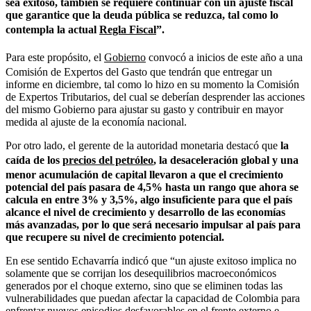
sea exitoso, también se requiere continuar con un ajuste fiscal
que garantice que la deuda pública se reduzca, tal como lo
contempla la actual
Regla Fiscal
”.
Para este propósito, el
Gobierno
convocó a inicios de este año a una
Comisión de Expertos del Gasto que tendrán que entregar un
informe en diciembre, tal como lo hizo en su momento la Comisión
de Expertos Tributarios, del cual se deberían desprender las acciones
del mismo Gobierno para ajustar su gasto y contribuir en mayor
medida al ajuste de la economía nacional.
Por otro lado, el gerente de la autoridad monetaria destacó que
la
caída de los
precios del petróleo
, la desaceleración global y una
menor acumulación de capital llevaron a que el crecimiento
potencial del país pasara de 4,5% hasta un rango que ahora se
calcula en entre 3% y 3,5%, algo insuficiente para que el país
alcance el nivel de crecimiento y desarrollo de las economías
más avanzadas, por lo que será necesario impulsar al país para
que recupere su nivel de crecimiento potencial.
En ese sentido Echavarría indicó que “un ajuste exitoso implica no
solamente que se corrijan los desequilibrios macroeconómicos
generados por el choque externo, sino que se eliminen todas las
vulnerabilidades que puedan afectar la capacidad de Colombia para
enfrentar nuevos episodios desfavorables en el frente externo e