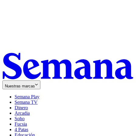
Nuestras marcas
Semana Play
Semana TV
Dinero
Arcadia
Soho
Opens
Fucsia
in
Opens
4 Patas
new
in
Educación
window
new