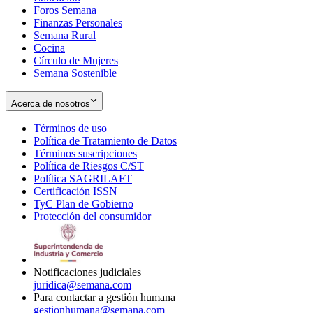
Foros Semana
window
Finanzas Personales
Semana Rural
Cocina
Círculo de Mujeres
Semana Sostenible
Acerca de nosotros
Términos de uso
Opens
Política de Tratamiento de Datos
in
Opens
Términos suscripciones
new
Opens
in
Política de Riesgos C/ST
window
in
Opens
new
Política SAGRILAFT
Opens
new
in
window
Certificación ISSN
Opens
in
window
new
TyC Plan de Gobierno
in
new
Opens
window
Protección del consumidor
new
window
in
Opens
window
new
in
window
new
window
Notificaciones judiciales
juridica@semana.com
Para contactar a gestión humana
gestionhumana@semana.com