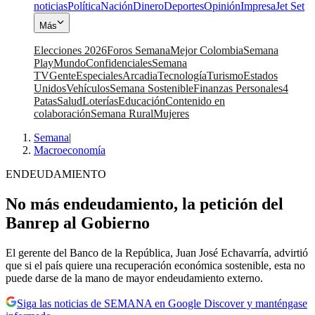
noticias
Política
Nación
Dinero
Deportes
Opinión
Impresa
Jet Set
Más
Elecciones 2026
Foros Semana
Mejor Colombia
Semana
Play
Mundo
Confidenciales
Semana
TV
Gente
Especiales
Arcadia
Tecnología
Turismo
Estados
Unidos
Vehículos
Semana Sostenible
Finanzas Personales
4
Patas
Salud
Loterías
Educación
Contenido en
colaboración
Semana Rural
Mujeres
Semana
|
Macroeconomía
ENDEUDAMIENTO
No más endeudamiento, la petición del
Banrep al Gobierno
El gerente del Banco de la República, Juan José Echavarría, advirtió
que si el país quiere una recuperación económica sostenible, esta no
puede darse de la mano de mayor endeudamiento externo.
Siga las noticias de SEMANA en Google Discover y manténgase