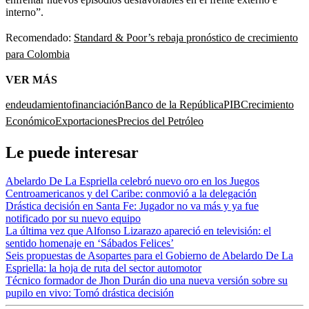
interno”.
Recomendado:
Standard & Poor’s rebaja pronóstico de crecimiento
para Colombia
VER MÁS
endeudamiento
financiación
Banco de la República
PIB
Crecimiento
Económico
Exportaciones
Precios del Petróleo
Le puede interesar
Abelardo De La Espriella celebró nuevo oro en los Juegos
Centroamericanos y del Caribe: conmovió a la delegación
Drástica decisión en Santa Fe: Jugador no va más y ya fue
notificado por su nuevo equipo
La última vez que Alfonso Lizarazo apareció en televisión: el
sentido homenaje en ‘Sábados Felices’
Seis propuestas de Asopartes para el Gobierno de Abelardo De La
Espriella: la hoja de ruta del sector automotor
Técnico formador de Jhon Durán dio una nueva versión sobre su
pupilo en vivo: Tomó drástica decisión