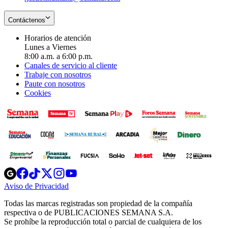
Contáctenos
Horarios de atención
Lunes a Viernes
8:00 a.m. a 6:00 p.m.
Canales de servicio al cliente
Trabaje con nosotros
Paute con nosotros
Cookies
Opens
Opens
Opens
Opens
Opens
in
in
in
in
in
Aviso de Privacidad
Opens
new
new
new
new
new
in
window
window
window
window
window
Todas las marcas registradas son propiedad de la compañía
new
respectiva o de PUBLICACIONES SEMANA S.A.
window
Se prohíbe la reproducción total o parcial de cualquiera de los