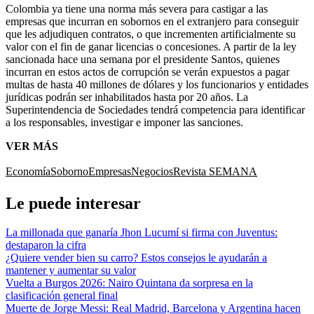
Colombia ya tiene una norma más severa para castigar a las
empresas que incurran en sobornos en el extranjero para conseguir
que les adjudiquen contratos, o que incrementen artificialmente su
valor con el fin de ganar licencias o concesiones. A partir de la ley
sancionada hace una semana por el presidente Santos, quienes
incurran en estos actos de corrupción se verán expuestos a pagar
multas de hasta 40 millones de dólares y los funcionarios y entidades
jurídicas podrán ser inhabilitados hasta por 20 años. La
Superintendencia de Sociedades tendrá competencia para identificar
a los responsables, investigar e imponer las sanciones.
VER MÁS
Economía
Soborno
Empresas
Negocios
Revista SEMANA
Le puede interesar
La millonada que ganaría Jhon Lucumí si firma con Juventus:
destaparon la cifra
¿Quiere vender bien su carro? Estos consejos le ayudarán a
mantener y aumentar su valor
Vuelta a Burgos 2026: Nairo Quintana da sorpresa en la
clasificación general final
Muerte de Jorge Messi: Real Madrid, Barcelona y Argentina hacen