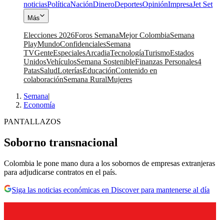
noticias
Política
Nación
Dinero
Deportes
Opinión
Impresa
Jet Set
Más
Elecciones 2026
Foros Semana
Mejor Colombia
Semana
Play
Mundo
Confidenciales
Semana
TV
Gente
Especiales
Arcadia
Tecnología
Turismo
Estados
Unidos
Vehículos
Semana Sostenible
Finanzas Personales
4
Patas
Salud
Loterías
Educación
Contenido en
colaboración
Semana Rural
Mujeres
Semana
|
Economía
PANTALLAZOS
Soborno transnacional
Colombia le pone mano dura a los sobornos de empresas extranjeras
para adjudicarse contratos en el país.
Siga las noticias económicas en Discover para mantenerse al día