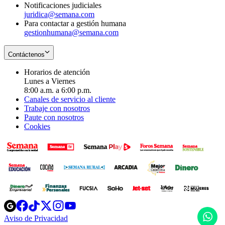
Notificaciones judiciales
juridica@semana.com
Para contactar a gestión humana
gestionhumana@semana.com
Contáctenos
Horarios de atención
Lunes a Viernes
8:00 a.m. a 6:00 p.m.
Canales de servicio al cliente
Trabaje con nosotros
Paute con nosotros
Cookies
Opens
Opens
Opens
Opens
Opens
in
in
in
in
in
H
Aviso de Privacidad
Opens
new
new
new
new
new