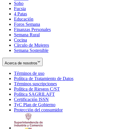
Soho
Opens
Fucsia
in
Opens
4 Patas
new
in
Educación
window
new
Foros Semana
window
Finanzas Personales
Semana Rural
Cocina
Círculo de Mujeres
Semana Sostenible
Acerca de nosotros
Términos de uso
Opens
Política de Tratamiento de Datos
in
Opens
Términos suscripciones
new
Opens
in
Política de Riesgos C/ST
window
in
Opens
new
Política SAGRILAFT
Opens
new
in
window
Certificación ISSN
Opens
in
window
new
TyC Plan de Gobierno
in
new
Opens
window
Protección del consumidor
new
window
in
Opens
window
new
in
window
new
window