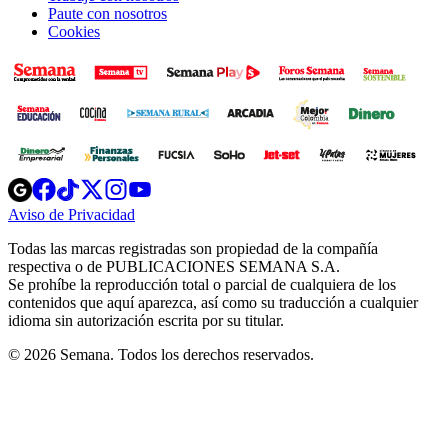
Paute con nosotros
Cookies
Opens
Opens
Opens
Opens
Opens
in
in
in
in
in
Aviso de Privacidad
Opens
new
new
new
new
new
in
window
window
window
window
window
Todas las marcas registradas son propiedad de la compañía
new
respectiva o de PUBLICACIONES SEMANA S.A.
window
Se prohíbe la reproducción total o parcial de cualquiera de los
contenidos que aquí aparezca, así como su traducción a cualquier
idioma sin autorización escrita por su titular.
© 2026 Semana. Todos los derechos reservados.