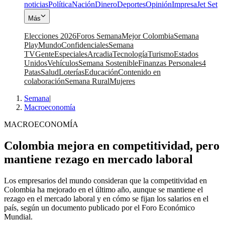
noticias
Política
Nación
Dinero
Deportes
Opinión
Impresa
Jet Set
Más
Elecciones 2026
Foros Semana
Mejor Colombia
Semana
Play
Mundo
Confidenciales
Semana
TV
Gente
Especiales
Arcadia
Tecnología
Turismo
Estados
Unidos
Vehículos
Semana Sostenible
Finanzas Personales
4
Patas
Salud
Loterías
Educación
Contenido en
colaboración
Semana Rural
Mujeres
Semana
|
Macroeconomía
MACROECONOMÍA
Colombia mejora en competitividad, pero
mantiene rezago en mercado laboral
Los empresarios del mundo consideran que la competitividad en
Colombia ha mejorado en el último año, aunque se mantiene el
rezago en el mercado laboral y en cómo se fijan los salarios en el
país, según un documento publicado por el Foro Económico
Mundial.