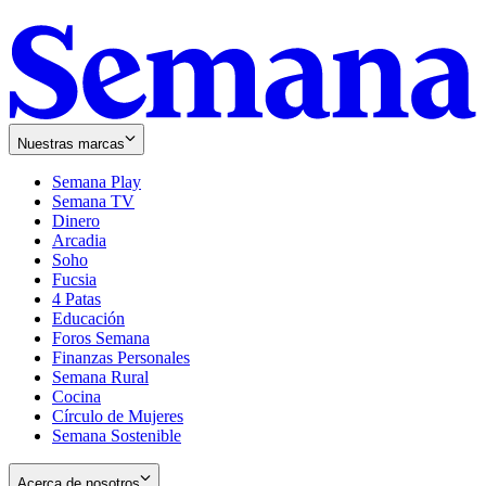
Nuestras marcas
Semana Play
Semana TV
Dinero
Arcadia
Soho
Opens
Fucsia
in
Opens
4 Patas
new
in
Educación
window
new
Foros Semana
window
Finanzas Personales
Semana Rural
Cocina
Círculo de Mujeres
Semana Sostenible
Acerca de nosotros