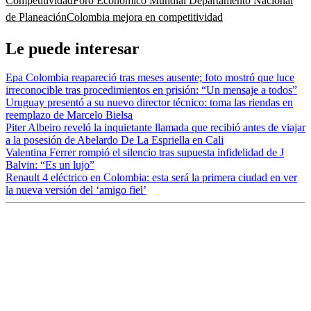
Competitividad
Foro Económico Mundial
Departamento Nacional
de Planeación
Colombia mejora en competitividad
Le puede interesar
Epa Colombia reapareció tras meses ausente; foto mostró que luce
irreconocible tras procedimientos en prisión: “Un mensaje a todos”
Uruguay presentó a su nuevo director técnico: toma las riendas en
reemplazo de Marcelo Bielsa
Piter Albeiro reveló la inquietante llamada que recibió antes de viajar
a la posesión de Abelardo De La Espriella en Cali
Valentina Ferrer rompió el silencio tras supuesta infidelidad de J
Balvin: “Es un lujo”
Renault 4 eléctrico en Colombia: esta será la primera ciudad en ver
la nueva versión del ‘amigo fiel’