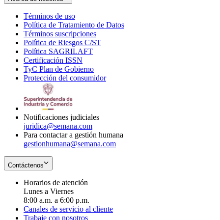
Términos de uso
Opens
Política de Tratamiento de Datos
in
Opens
Términos suscripciones
new
Opens
in
Política de Riesgos C/ST
window
in
Opens
new
Política SAGRILAFT
Opens
new
in
window
Certificación ISSN
Opens
in
window
new
TyC Plan de Gobierno
in
new
Opens
window
Protección del consumidor
new
window
in
Opens
window
new
in
window
new
window
Notificaciones judiciales
juridica@semana.com
Para contactar a gestión humana
gestionhumana@semana.com
Contáctenos
Horarios de atención
Lunes a Viernes
8:00 a.m. a 6:00 p.m.
Canales de servicio al cliente
Trabaje con nosotros