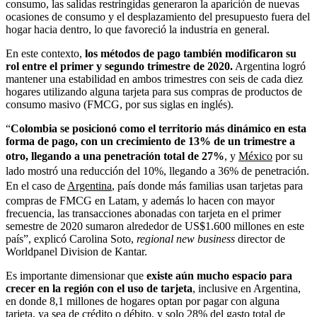
consumo, las salidas restringidas generaron la aparición de nuevas
ocasiones de consumo y el desplazamiento del presupuesto fuera del
hogar hacia dentro, lo que favoreció la industria en general.
En este contexto,
los métodos de pago también modificaron su
rol entre el primer y segundo trimestre de 2020.
Argentina logró
mantener una estabilidad en ambos trimestres con seis de cada diez
hogares utilizando alguna tarjeta para sus compras de productos de
consumo masivo (FMCG, por sus siglas en inglés).
“
Colombia se posicionó como el territorio más dinámico en esta
forma de pago, con un crecimiento de 13% de un trimestre a
otro, llegando a una penetración total de 27%
, y
México
por su
lado mostró una reducción del 10%, llegando a 36% de penetración.
En el caso de
Argentina
, país donde más familias usan tarjetas para
compras de FMCG en Latam, y además lo hacen con mayor
frecuencia, las transacciones abonadas con tarjeta en el primer
semestre de 2020 sumaron alrededor de US$1.600 millones en este
país”, explicó Carolina Soto,
regional new business
director de
Worldpanel Division de Kantar.
Es importante dimensionar que
existe aún mucho espacio para
crecer en la región con el uso de tarjeta
, inclusive en Argentina,
en donde 8,1 millones de hogares optan por pagar con alguna
tarjeta, ya sea de crédito o débito, y solo 28% del gasto total de