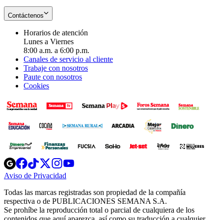
Contáctenos
Horarios de atención
Lunes a Viernes
8:00 a.m. a 6:00 p.m.
Canales de servicio al cliente
Trabaje con nosotros
Paute con nosotros
Cookies
Opens
Opens
Opens
Opens
Opens
in
in
in
in
in
Aviso de Privacidad
Opens
new
new
new
new
new
in
window
window
window
window
window
Todas las marcas registradas son propiedad de la compañía
new
respectiva o de PUBLICACIONES SEMANA S.A.
window
Se prohíbe la reproducción total o parcial de cualquiera de los
contenidos que aquí aparezca, así como su traducción a cualquier