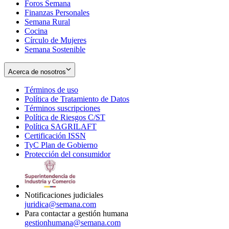
Foros Semana
window
Finanzas Personales
Semana Rural
Cocina
Círculo de Mujeres
Semana Sostenible
Acerca de nosotros
Términos de uso
Opens
Política de Tratamiento de Datos
in
Opens
Términos suscripciones
new
Opens
in
Política de Riesgos C/ST
window
in
Opens
new
Política SAGRILAFT
Opens
new
in
window
Certificación ISSN
Opens
in
window
new
TyC Plan de Gobierno
in
new
Opens
window
Protección del consumidor
new
window
in
Opens
window
new
in
window
new
window
Notificaciones judiciales
juridica@semana.com
Para contactar a gestión humana
gestionhumana@semana.com