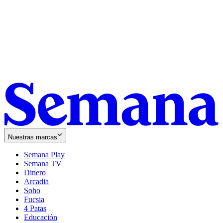
Nuestras marcas
Semana Play
Semana TV
Dinero
Arcadia
Soho
Opens
Fucsia
in
Opens
4 Patas
new
in
Educación
window
new