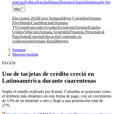
noticias
Política
Nación
Dinero
Deportes
Opinión
Impresa
Jet Set
Más
Elecciones 2026
Foros Semana
Mejor Colombia
Semana
Play
Mundo
Confidenciales
Semana
TV
Gente
Especiales
Arcadia
Tecnología
Turismo
Estados
Unidos
Vehículos
Semana Sostenible
Finanzas Personales
4
Patas
Salud
Loterías
Educación
Contenido en
colaboración
Semana Rural
Mujeres
Semana
|
Macroeconomía
PAGOS
Uso de tarjetas de crédito creció en
Latinoamérica durante cuarentenas
Según el estudio realizado por Kantar, Colombia se posicionó como
el territorio más dinámico en esta forma de pago, con un crecimiento
de 13% de un trimestre a otro y llegó a una penetración total de
27%.