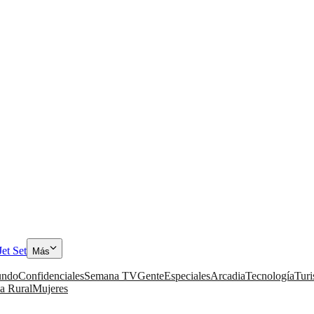
Jet Set
Más
ndo
Confidenciales
Semana TV
Gente
Especiales
Arcadia
Tecnología
Tur
a Rural
Mujeres