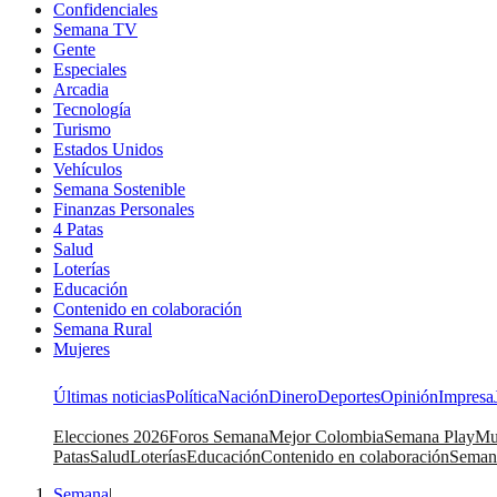
Confidenciales
Semana TV
Gente
Especiales
Arcadia
Tecnología
Turismo
Estados Unidos
Vehículos
Semana Sostenible
Finanzas Personales
4 Patas
Salud
Loterías
Educación
Contenido en colaboración
Semana Rural
Mujeres
Últimas noticias
Política
Nación
Dinero
Deportes
Opinión
Impresa
Elecciones 2026
Foros Semana
Mejor Colombia
Semana Play
Mu
Patas
Salud
Loterías
Educación
Contenido en colaboración
Seman
Semana
|