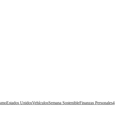
ismo
Estados Unidos
Vehículos
Semana Sostenible
Finanzas Personales
4