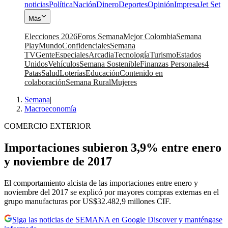
noticias
Política
Nación
Dinero
Deportes
Opinión
Impresa
Jet Set
Más
Elecciones 2026
Foros Semana
Mejor Colombia
Semana
Play
Mundo
Confidenciales
Semana
TV
Gente
Especiales
Arcadia
Tecnología
Turismo
Estados
Unidos
Vehículos
Semana Sostenible
Finanzas Personales
4
Patas
Salud
Loterías
Educación
Contenido en
colaboración
Semana Rural
Mujeres
Semana
|
Macroeconomía
COMERCIO EXTERIOR
Importaciones subieron 3,9% entre enero
y noviembre de 2017
El comportamiento alcista de las importaciones entre enero y
noviembre del 2017 se explicó por mayores compras externas en el
grupo manufacturas por US$32.482,9 millones CIF.
Siga las noticias de SEMANA en Google Discover y manténgase