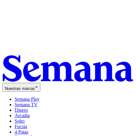
Nuestras marcas
Semana Play
Semana TV
Dinero
Arcadia
Soho
Opens
Fucsia
in
Opens
4 Patas
new
in