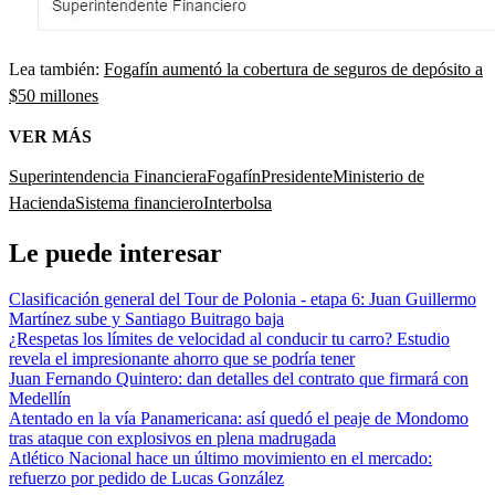
Lea también:
Fogafín aumentó la cobertura de seguros de depósito a
$50 millones
VER MÁS
Superintendencia Financiera
Fogafín
Presidente
Ministerio de
Hacienda
Sistema financiero
Interbolsa
Le puede interesar
Clasificación general del Tour de Polonia - etapa 6: Juan Guillermo
Martínez sube y Santiago Buitrago baja
¿Respetas los límites de velocidad al conducir tu carro? Estudio
revela el impresionante ahorro que se podría tener
Juan Fernando Quintero: dan detalles del contrato que firmará con
Medellín
Atentado en la vía Panamericana: así quedó el peaje de Mondomo
tras ataque con explosivos en plena madrugada
Atlético Nacional hace un último movimiento en el mercado:
refuerzo por pedido de Lucas González