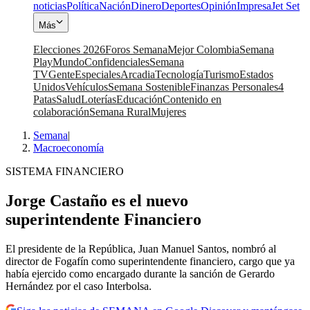
noticias
Política
Nación
Dinero
Deportes
Opinión
Impresa
Jet Set
Más
Elecciones 2026
Foros Semana
Mejor Colombia
Semana
Play
Mundo
Confidenciales
Semana
TV
Gente
Especiales
Arcadia
Tecnología
Turismo
Estados
Unidos
Vehículos
Semana Sostenible
Finanzas Personales
4
Patas
Salud
Loterías
Educación
Contenido en
colaboración
Semana Rural
Mujeres
Semana
|
Macroeconomía
SISTEMA FINANCIERO
Jorge Castaño es el nuevo
superintendente Financiero
El presidente de la República, Juan Manuel Santos, nombró al
director de Fogafín como superintendente financiero, cargo que ya
había ejercido como encargado durante la sanción de Gerardo
Hernández por el caso Interbolsa.