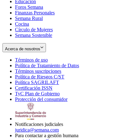
Educación
window
new
Foros Semana
window
Finanzas Personales
Semana Rural
Cocina
Círculo de Mujeres
Semana Sostenible
Acerca de nosotros
Términos de uso
Opens
Política de Tratamiento de Datos
in
Opens
Términos suscripciones
new
Opens
in
Política de Riesgos C/ST
window
in
Opens
new
Política SAGRILAFT
Opens
new
in
window
Certificación ISSN
Opens
in
window
new
TyC Plan de Gobierno
in
new
Opens
window
Protección del consumidor
new
window
in
Opens
window
new
in
window
new
window
Notificaciones judiciales
juridica@semana.com
Para contactar a gestión humana