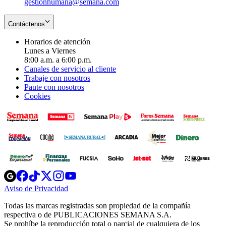
gestionhumana@semana.com
Contáctenos
Horarios de atención
Lunes a Viernes
8:00 a.m. a 6:00 p.m.
Canales de servicio al cliente
Trabaje con nosotros
Paute con nosotros
Cookies
Opens
Opens
Opens
Opens
Opens
in
in
in
in
in
Aviso de Privacidad
Opens
new
new
new
new
new
in
window
window
window
window
window
Todas las marcas registradas son propiedad de la compañía
new
respectiva o de PUBLICACIONES SEMANA S.A.
window
Se prohíbe la reproducción total o parcial de cualquiera de los