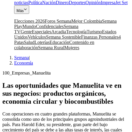
noticias
Política
Nación
Dinero
Deportes
Opinión
Impresa
Jet Set
Más
Elecciones 2026
Foros Semana
Mejor Colombia
Semana
Play
Mundo
Confidenciales
Semana
TV
Gente
Especiales
Arcadia
Tecnología
Turismo
Estados
Unidos
Vehículos
Semana Sostenible
Finanzas Personales
4
Patas
Salud
Loterías
Educación
Contenido en
colaboración
Semana Rural
Mujeres
Semana
|
Economía
100_Empresas_Manuelita
Las oportunidades que Manuelita ve en
sus negocios: productos orgánicos,
economía circular y biocombustibles
Con operaciones en cuatro grandes plataformas, Manuelita se
consolida como uno de los principales grupos agroindustriales del
país. Para Harold Eder, su presidente, gran parte del bajo
crecimiento del país se debe a las altas tasas de interés, las cuales