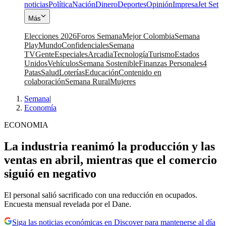
noticias
Política
Nación
Dinero
Deportes
Opinión
Impresa
Jet Set
Más
Elecciones 2026
Foros Semana
Mejor Colombia
Semana
Play
Mundo
Confidenciales
Semana
TV
Gente
Especiales
Arcadia
Tecnología
Turismo
Estados
Unidos
Vehículos
Semana Sostenible
Finanzas Personales
4
Patas
Salud
Loterías
Educación
Contenido en
colaboración
Semana Rural
Mujeres
Semana
|
Economía
ECONOMIA
La industria reanimó la producción y las
ventas en abril, mientras que el comercio
siguió en negativo
El personal salió sacrificado con una reducción en ocupados.
Encuesta mensual revelada por el Dane.
Siga las noticias económicas en Discover para mantenerse al día