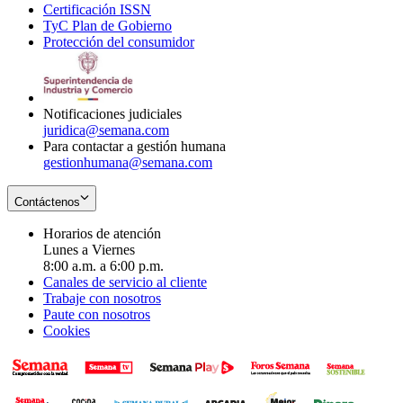
Certificación ISSN
Opens
in
window
new
TyC Plan de Gobierno
in
new
Opens
window
Protección del consumidor
new
window
in
Opens
window
new
in
window
new
window
Notificaciones judiciales
juridica@semana.com
Para contactar a gestión humana
gestionhumana@semana.com
Contáctenos
Horarios de atención
Lunes a Viernes
8:00 a.m. a 6:00 p.m.
Canales de servicio al cliente
Trabaje con nosotros
Paute con nosotros
Cookies