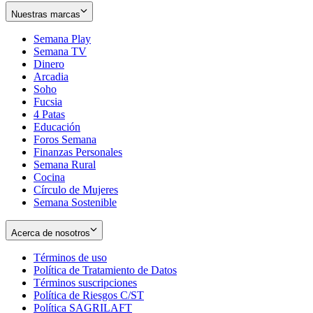
Nuestras marcas
Semana Play
Semana TV
Dinero
Arcadia
Soho
Opens
Fucsia
in
Opens
4 Patas
new
in
Educación
window
new
Foros Semana
window
Finanzas Personales
Semana Rural
Cocina
Círculo de Mujeres
Semana Sostenible
Acerca de nosotros
Términos de uso
Opens
Política de Tratamiento de Datos
in
Opens
Términos suscripciones
new
Opens
in
Política de Riesgos C/ST
window
in
Opens
new
Política SAGRILAFT
Opens
new
in
window