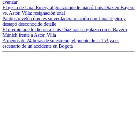
avanzar”
El gesto de Unai Emery al golazo que le marcó Luis Díaz en Bayern
vs. Aston Villa: resignación total
Pautips reveló cómo es su verdadera relación con Lina Tejeiro y
destapó desconocido detalle
El premio que le dieron a Luis Díaz tras su golazo con el Bayern
Múnich frente a Aston Villa
A menos de 24 horas de su estreno, el puente de la 153 ya es
escenario de un accidente en Bogotá