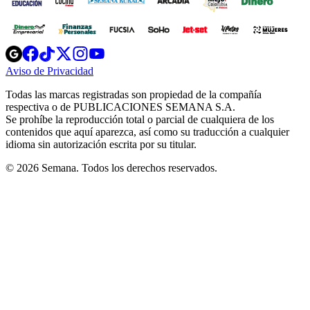
Opens
Opens
Opens
Opens
Opens
in
in
in
in
in
Aviso de Privacidad
Opens
new
new
new
new
new
in
window
window
window
window
window
Todas las marcas registradas son propiedad de la compañía
new
respectiva o de PUBLICACIONES SEMANA S.A.
window
Se prohíbe la reproducción total o parcial de cualquiera de los
contenidos que aquí aparezca, así como su traducción a cualquier
idioma sin autorización escrita por su titular.
© 2026 Semana. Todos los derechos reservados.