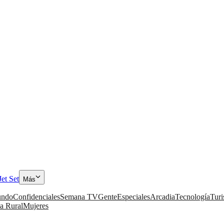
Jet Set
Más
ndo
Confidenciales
Semana TV
Gente
Especiales
Arcadia
Tecnología
Tur
a Rural
Mujeres