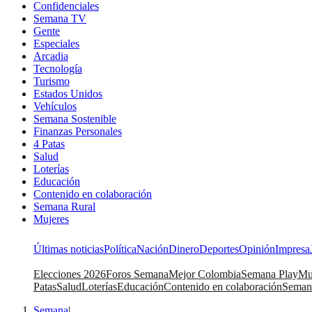
Confidenciales
Semana TV
Gente
Especiales
Arcadia
Tecnología
Turismo
Estados Unidos
Vehículos
Semana Sostenible
Finanzas Personales
4 Patas
Salud
Loterías
Educación
Contenido en colaboración
Semana Rural
Mujeres
Últimas noticias
Política
Nación
Dinero
Deportes
Opinión
Impresa
Elecciones 2026
Foros Semana
Mejor Colombia
Semana Play
Mu
Patas
Salud
Loterías
Educación
Contenido en colaboración
Seman
Semana
|