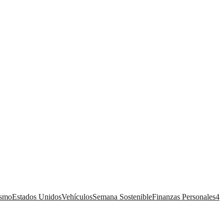
ismo
Estados Unidos
Vehículos
Semana Sostenible
Finanzas Personales
4