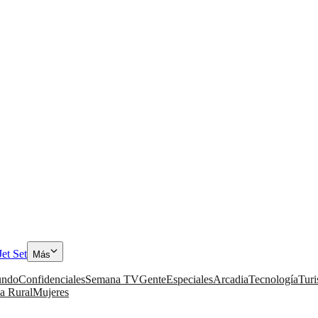
Jet Set
Más
ndo
Confidenciales
Semana TV
Gente
Especiales
Arcadia
Tecnología
Tur
a Rural
Mujeres