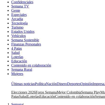
Confidenciales
Semana TV
Gente
Especiales
Arcadia
Tecnología
Turismo
Estados Unidos
Vehículos
Semana Sostenible
Finanzas Personales
4 Patas
Salud
Loterías
Educación
Contenido en colaboración
Semana Rural
Mujeres
Últimas noticias
Política
Nación
Dinero
Deportes
Opinión
Impresa
Elecciones 2026
Foros Semana
Mejor Colombia
Semana Play
Mu
Patas
Salud
Loterías
Educación
Contenido en colaboración
Seman
Semana
|