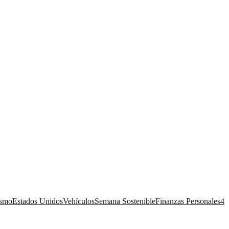
ismo
Estados Unidos
Vehículos
Semana Sostenible
Finanzas Personales
4