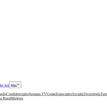
Jet Set
Más
ndo
Confidenciales
Semana TV
Gente
Especiales
Arcadia
Tecnología
Tur
a Rural
Mujeres