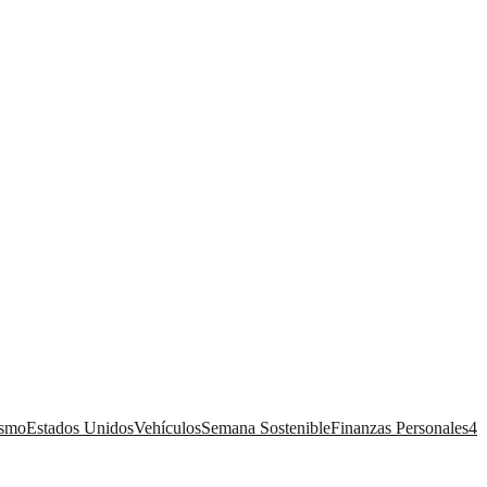
ismo
Estados Unidos
Vehículos
Semana Sostenible
Finanzas Personales
4