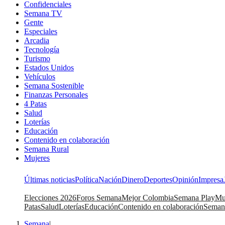
Confidenciales
Semana TV
Gente
Especiales
Arcadia
Tecnología
Turismo
Estados Unidos
Vehículos
Semana Sostenible
Finanzas Personales
4 Patas
Salud
Loterías
Educación
Contenido en colaboración
Semana Rural
Mujeres
Últimas noticias
Política
Nación
Dinero
Deportes
Opinión
Impresa
Elecciones 2026
Foros Semana
Mejor Colombia
Semana Play
Mu
Patas
Salud
Loterías
Educación
Contenido en colaboración
Seman
Semana
|