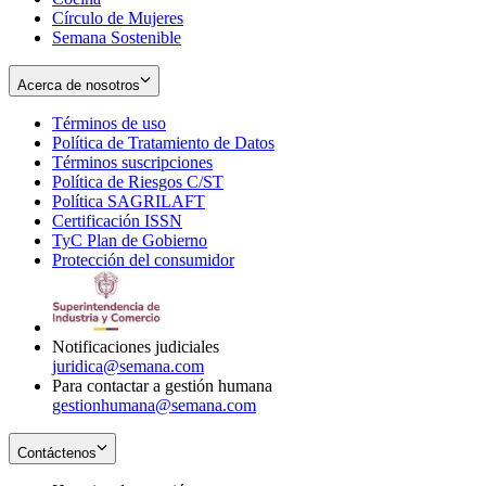
Círculo de Mujeres
Semana Sostenible
Acerca de nosotros
Términos de uso
Opens
Política de Tratamiento de Datos
in
Opens
Términos suscripciones
new
Opens
in
Política de Riesgos C/ST
window
in
Opens
new
Política SAGRILAFT
Opens
new
in
window
Certificación ISSN
Opens
in
window
new
TyC Plan de Gobierno
in
new
Opens
window
Protección del consumidor
new
window
in
Opens
window
new
in
window
new
window
Notificaciones judiciales
juridica@semana.com
Para contactar a gestión humana
gestionhumana@semana.com
Contáctenos