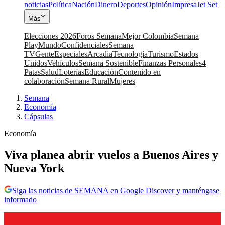
noticias
Política
Nación
Dinero
Deportes
Opinión
Impresa
Jet Set
Más
Elecciones 2026
Foros Semana
Mejor Colombia
Semana
Play
Mundo
Confidenciales
Semana
TV
Gente
Especiales
Arcadia
Tecnología
Turismo
Estados
Unidos
Vehículos
Semana Sostenible
Finanzas Personales
4
Patas
Salud
Loterías
Educación
Contenido en
colaboración
Semana Rural
Mujeres
Semana
|
Economía
|
Cápsulas
Economía
Viva planea abrir vuelos a Buenos Aires y
Nueva York
Siga las noticias de SEMANA en Google Discover y manténgase
informado