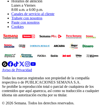
Horarios de atención
Lunes a Viernes
8:00 a.m. a 6:00 p.m.
Canales de servicio al cliente
Trabaje con nosotros
Paute con nosotros
Cookies
Opens
Opens
Opens
Opens
Opens
in
in
in
in
in
Aviso de Privacidad
Opens
new
new
new
new
new
in
window
window
window
window
window
Todas las marcas registradas son propiedad de la compañía
new
respectiva o de PUBLICACIONES SEMANA S.A.
window
Se prohíbe la reproducción total o parcial de cualquiera de los
contenidos que aquí aparezca, así como su traducción a cualquier
idioma sin autorización escrita por su titular.
© 2026 Semana. Todos los derechos reservados.