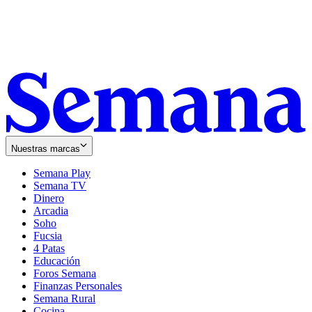
Nuestras marcas
Semana Play
Semana TV
Dinero
Arcadia
Soho
Opens
Fucsia
in
Opens
4 Patas
new
in
Educación
window
new
Foros Semana
window
Finanzas Personales
Semana Rural
Cocina