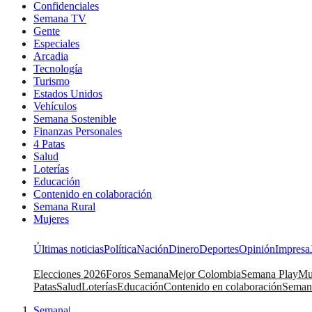
Confidenciales
Semana TV
Gente
Especiales
Arcadia
Tecnología
Turismo
Estados Unidos
Vehículos
Semana Sostenible
Finanzas Personales
4 Patas
Salud
Loterías
Educación
Contenido en colaboración
Semana Rural
Mujeres
Últimas noticias
Política
Nación
Dinero
Deportes
Opinión
Impresa
Elecciones 2026
Foros Semana
Mejor Colombia
Semana Play
Mu
Patas
Salud
Loterías
Educación
Contenido en colaboración
Seman
Semana
|