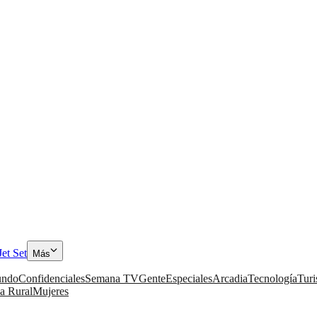
Jet Set
Más
ndo
Confidenciales
Semana TV
Gente
Especiales
Arcadia
Tecnología
Tur
a Rural
Mujeres