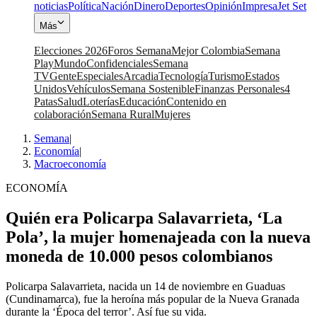
noticias
Política
Nación
Dinero
Deportes
Opinión
Impresa
Jet Set
Más
Elecciones 2026
Foros Semana
Mejor Colombia
Semana
Play
Mundo
Confidenciales
Semana
TV
Gente
Especiales
Arcadia
Tecnología
Turismo
Estados
Unidos
Vehículos
Semana Sostenible
Finanzas Personales
4
Patas
Salud
Loterías
Educación
Contenido en
colaboración
Semana Rural
Mujeres
Semana
|
Economía
|
Macroeconomía
ECONOMÍA
Quién era Policarpa Salavarrieta, ‘La
Pola’, la mujer homenajeada con la nueva
moneda de 10.000 pesos colombianos
Policarpa Salavarrieta, nacida un 14 de noviembre en Guaduas
(Cundinamarca), fue la heroína más popular de la Nueva Granada
durante la ‘Época del terror’. Así fue su vida.