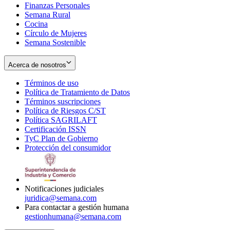
Finanzas Personales
Semana Rural
Cocina
Círculo de Mujeres
Semana Sostenible
Acerca de nosotros
Términos de uso
Opens
Política de Tratamiento de Datos
in
Opens
Términos suscripciones
new
Opens
in
Política de Riesgos C/ST
window
in
Opens
new
Política SAGRILAFT
Opens
new
in
window
Certificación ISSN
Opens
in
window
new
TyC Plan de Gobierno
in
new
Opens
window
Protección del consumidor
new
window
in
Opens
window
new
in
window
new
window
Notificaciones judiciales
juridica@semana.com
Para contactar a gestión humana
gestionhumana@semana.com