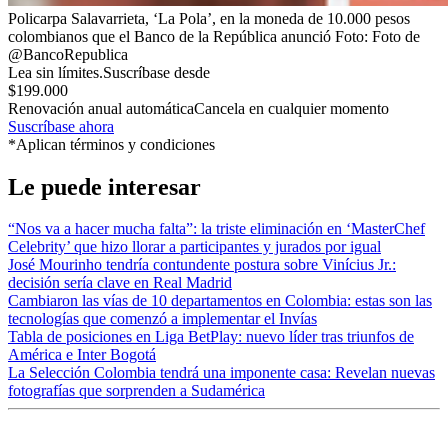
Policarpa Salavarrieta, ‘La Pola’, en la moneda de 10.000 pesos
colombianos que el Banco de la República anunció
Foto:
Foto de
@BancoRepublica
Lea sin límites.
Suscríbase desde
$199.000
Renovación anual automática
Cancela en cualquier momento
Suscríbase ahora
*Aplican términos y condiciones
Le puede interesar
“Nos va a hacer mucha falta”: la triste eliminación en ‘MasterChef
Celebrity’ que hizo llorar a participantes y jurados por igual
José Mourinho tendría contundente postura sobre Vinícius Jr.:
decisión sería clave en Real Madrid
Cambiaron las vías de 10 departamentos en Colombia: estas son las
tecnologías que comenzó a implementar el Invías
Tabla de posiciones en Liga BetPlay: nuevo líder tras triunfos de
América e Inter Bogotá
La Selección Colombia tendrá una imponente casa: Revelan nuevas
fotografías que sorprenden a Sudamérica