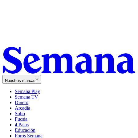
Nuestras marcas
Semana Play
Semana TV
Dinero
Arcadia
Soho
Opens
Fucsia
in
Opens
4 Patas
new
in
Educación
window
new
Foros Semana
window