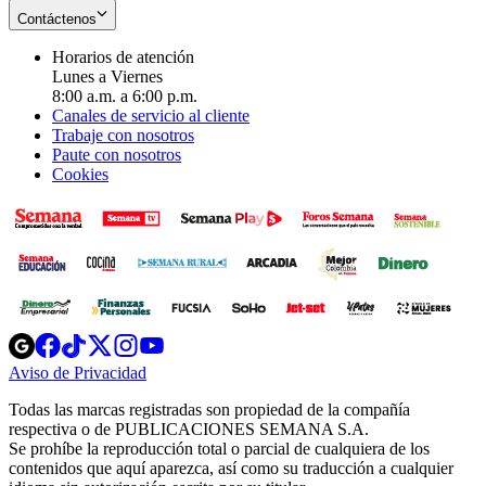
Contáctenos
Horarios de atención
Lunes a Viernes
8:00 a.m. a 6:00 p.m.
Canales de servicio al cliente
Trabaje con nosotros
Paute con nosotros
Cookies
Opens
Opens
Opens
Opens
Opens
in
in
in
in
in
Aviso de Privacidad
Opens
new
new
new
new
new
in
window
window
window
window
window
Todas las marcas registradas son propiedad de la compañía
new
respectiva o de PUBLICACIONES SEMANA S.A.
window
Se prohíbe la reproducción total o parcial de cualquiera de los
contenidos que aquí aparezca, así como su traducción a cualquier